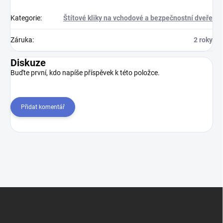
Kategorie
:
Štítové kliky na vchodové a bezpečnostní dveře
Záruka
:
2 roky
Diskuze
Buďte první, kdo napíše příspěvek k této položce.
Přidat komentář
Z
á
p