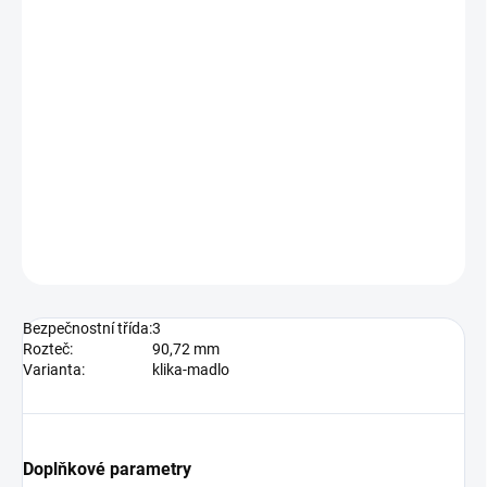
cylindrické vložky a je určeno na vstupní dveře
otevírané dovnitř i ven, tloušťka dveří 38 - 55
mm, dále po 15 mm až do tloušťky dveří 100
mm
Vložka nesmí na vnější straně vyčnívat více než
15,5 mm nad plochou dveří.
DETAILNÍ INFORMACE
ZEPTAT SE
Bezpečnostní třída:
3
Rozteč:
90,72 mm
Varianta:
klika-madlo
Doplňkové parametry