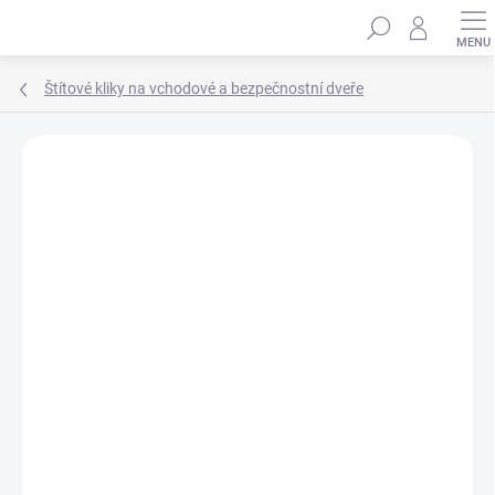
Přejít
Hledat
na
obsah
Štítové kliky na vchodové a bezpečnostní dveře
ZNAČKA:
ROSTEX