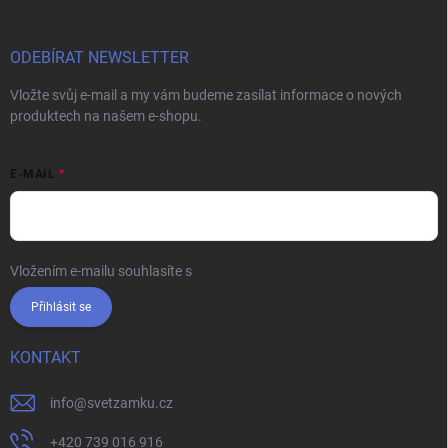
ODEBÍRAT NEWSLETTER
Vložte svůj e-mail a my vám budeme zasílat informace o nových
produktech na našem e-shopu.
E-MAIL
Vložením e-mailu souhlasíte s
podmínkami ochrany osobních údajů
Přihlásit se
KONTAKT
info
@
svetzamku.cz
+420 739 016 916