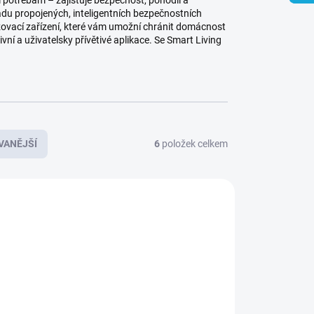
 potřebám – zajišťuje bezpečnost, pohodlí a
řadu propojených, inteligentních bezpečnostních
brazovací zařízení, které vám umožní chránit domácnost
vní a uživatelsky přívětivé aplikace. Se Smart Living
VANĚJŠÍ
6
položek celkem