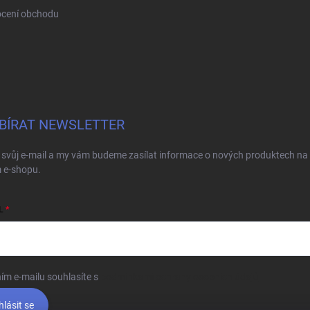
cení obchodu
BÍRAT NEWSLETTER
 svůj e-mail a my vám budeme zasílat informace o nových produktech na
 e-shopu.
L
ím e-mailu souhlasíte s
podmínkami ochrany osobních údajů
hlásit se