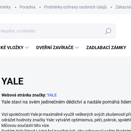
dmínky
Poradna
Podmínky ochrany osobních údajů
Zákaznic
Hledat
CKÉ VLOŽKY
DVEŘNÍ ZAVÍRAČE
ZADLABACÍ ZÁMKY
YALE
Webová stránka značky:
YALE
Yale staví na svém jedinečném dědictví a nadále pomáhá lidem z
Vizí společnosti Yale je maximálně využít veškerých svých zkušeností p
odrážet hodnoty značky Yale: vytvářet optimismus, péči, pokrok, spoleh
klíčovou součástí této vize.