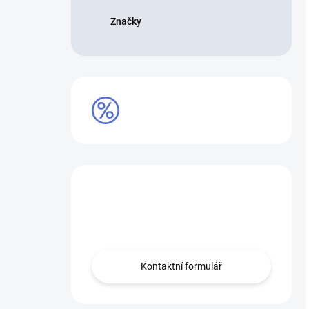
Značky
VÝPRODEJ
Máte otázku?
Obraťte se na nás.
Kontaktní formulář