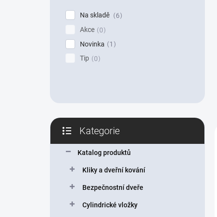
p
Na skladě
6
a
Akce
n
0
e
Novinka
1
l
Tip
0
Kategorie
Přeskočit
kategorie
Katalog produktů
Kliky a dveřní kování
Bezpečnostní dveře
Cylindrické vložky