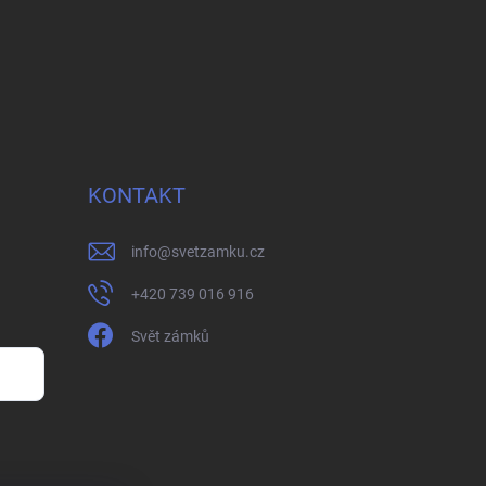
KONTAKT
info
@
svetzamku.cz
+420 739 016 916
Svět zámků