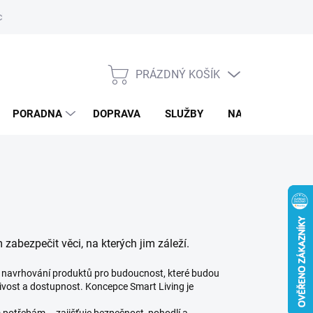
ký servis
PRÁZDNÝ KOŠÍK
NÁKUPNÍ
KOŠÍK
PORADNA
DOPRAVA
SLUŽBY
NAPIŠTE NÁM
abezpečit věci, na kterých jim záleží.
ři navrhování produktů pro budoucnost, které budou
livost a dostupnost. Koncepce Smart Living je