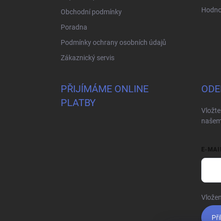
Hodno
Obchodní podmínky
Poradna
Podmínky ochrany osobních údajů
Zákaznický servis
PŘIJÍMÁME ONLINE
ODE
PLATBY
Vložte
našem
E-MAI
Vložen
Při