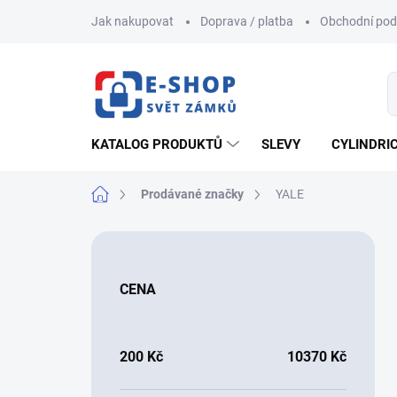
Přejít
Jak nakupovat
Doprava / platba
Obchodní po
na
obsah
KATALOG PRODUKTŮ
SLEVY
CYLINDRI
Domů
Prodávané značky
YALE
P
o
s
CENA
t
r
a
n
200
Kč
10370
Kč
n
í