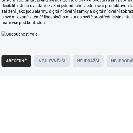
Systém Yale Smart Living byl navržen tak, aby vyhovoval vašim životním
flexibilitu. Jeho ovládání je velmi jednoduché. Jedná se o produktovou 
zařízení, jako jsou alarmy, digitální dveřní zámky a digitální dveřní zo
a své milované z téměř libovolného místa na světě prostřednictvím intuiti
máte vše pod kontrolou.
Ř
a
ABECEDNĚ
NEJLEVNĚJŠÍ
NEJDRAŽŠÍ
NEJPRODÁ
z
e
n
V
í
ý
NOVINKA
p
p
r
i
ZDARMA
o
s
d
p
u
r
k
o
t
d