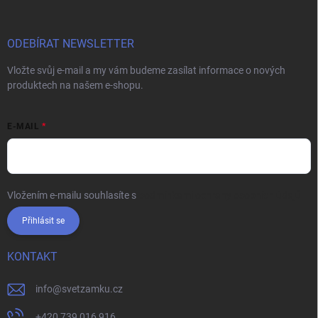
ODEBÍRAT NEWSLETTER
Vložte svůj e-mail a my vám budeme zasílat informace o nových
produktech na našem e-shopu.
E-MAIL
Vložením e-mailu souhlasíte s
podmínkami ochrany osobních údajů
Přihlásit se
KONTAKT
info
@
svetzamku.cz
+420 739 016 916