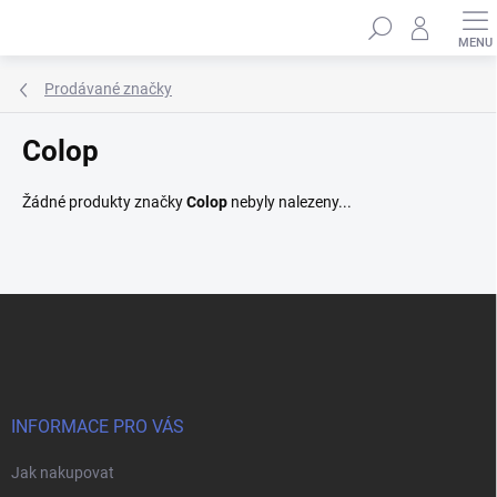
Přejít
Hledat
na
obsah
Prodávané značky
Colop
Žádné produkty značky
Colop
nebyly nalezeny...
Z
á
p
a
t
í
INFORMACE PRO VÁS
Jak nakupovat