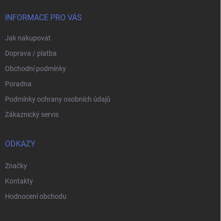
r
t
v
í
INFORMACE PRO VÁS
k
y
Jak nakupovat
v
ý
Doprava / platba
p
i
Obchodní podmínky
s
Poradna
u
Podmínky ochrany osobních údajů
Zákaznický servis
ODKAZY
Značky
Kontakty
Hodnocení obchodu