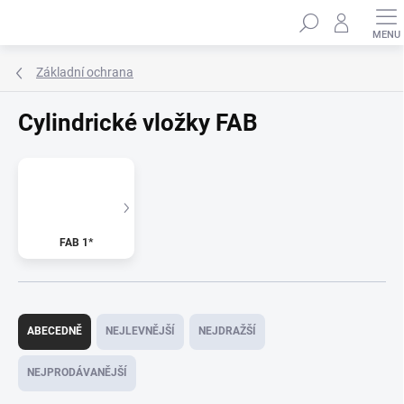
Přejít
Hledat
na
obsah
Základní ochrana
Cylindrické vložky FAB
FAB 1*
Ř
a
ABECEDNĚ
NEJLEVNĚJŠÍ
NEJDRAŽŠÍ
z
e
NEJPRODÁVANĚJŠÍ
n