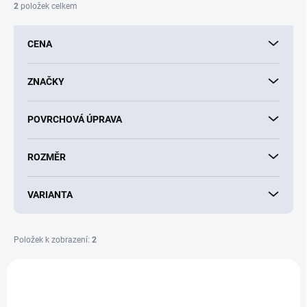
í
2
položek celkem
p
r
CENA
o
d
u
ZNAČKY
k
t
POVRCHOVÁ ÚPRAVA
ů
ROZMĚR
VARIANTA
Položek k zobrazení:
2
V
ý
AKCE
p