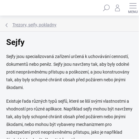
Přejít
Hledat
na
obsah
Trezory, sejfy, pokladny
Sejfy
Sejfy jsou specializovaná zařízení určená k uchovávání cenností,
dokumentů nebo peněz. Sejfy jsou navrženy tak, aby byly odolné
proti neoprávněnému přístupu a poškození, a jsou konstruovány
tak, aby byly schopné chránit obsah před požárem nebo jinými
škodami.
Existuje řada různých typů sejfů, které se liší svými vlastnostmi a
vhodností pro různé aplikace. Například sejfy mohou být navrženy
tak, aby byly schopné chránit obsah před požárem nebo jinými
škodami, nebo mohou být vybaveny mechanizmem pro
zabezpečení proti neoprávněnému přístupu, jako je například