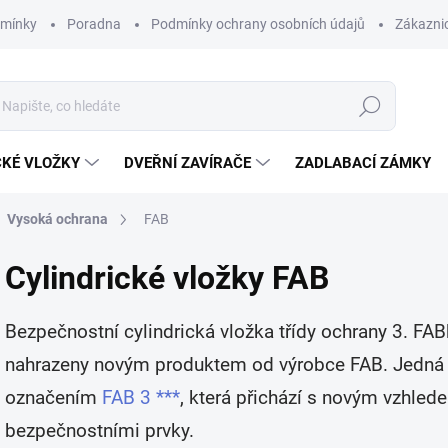
dmínky
Poradna
Podmínky ochrany osobních údajů
Zákaznic
Hledat
CKÉ VLOŽKY
DVEŘNÍ ZAVÍRAČE
ZADLABACÍ ZÁMKY
Vysoká ochrana
FAB
Cylindrické vložky FAB
Bezpečnostní cylindrická vložka třídy ochrany 3. F
nahrazeny novým produktem od výrobce FAB. Jedná s
označením
FAB 3 ***
, která přichází s novým vzhled
bezpečnostními prvky.