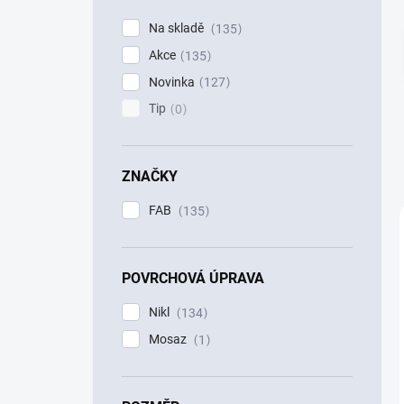
p
Na skladě
135
a
Akce
n
135
e
Novinka
127
l
Tip
0
ZNAČKY
FAB
135
POVRCHOVÁ ÚPRAVA
Nikl
134
Mosaz
1