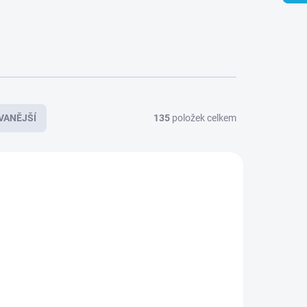
VANĚJŠÍ
135
položek celkem
AKCE