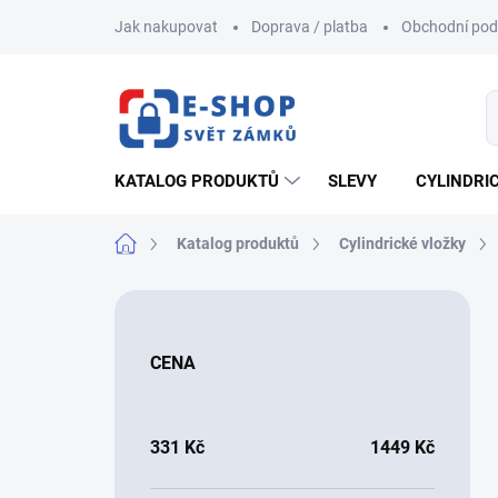
Přejít
Jak nakupovat
Doprava / platba
Obchodní po
na
obsah
KATALOG PRODUKTŮ
SLEVY
CYLINDRI
Domů
Katalog produktů
Cylindrické vložky
P
o
s
CENA
t
r
a
n
331
Kč
1449
Kč
n
í