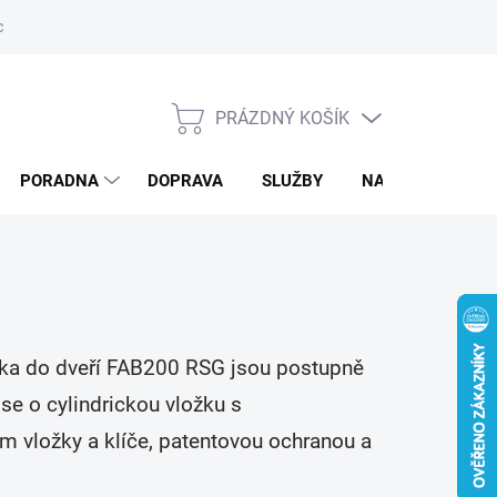
ký servis
PRÁZDNÝ KOŠÍK
NÁKUPNÍ
KOŠÍK
PORADNA
DOPRAVA
SLUŽBY
NAPIŠTE NÁM
ABka do dveří FAB200 RSG jsou postupně
e o cylindrickou vložku s
em vložky a klíče, patentovou ochranou a