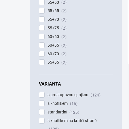
55+60
2
55+65
2
55+70
2
55+75
2
60+60
2
60+65
2
60+70
2
65+65
2
VARIANTA
s prostupovou spojkou
124
s knoflíkem
16
standardní
125
s knoflíkem na kratší straně