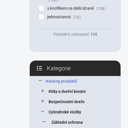
108
s knoflíkem na delší straně
108
jednostranná
10
Položek k zobrazení:
135
Kategorie
Přeskočit
kategorie
Katalog produktů
Kliky a dveřní kování
Bezpečnostní dveře
Cylindrické vložky
Základní ochrana