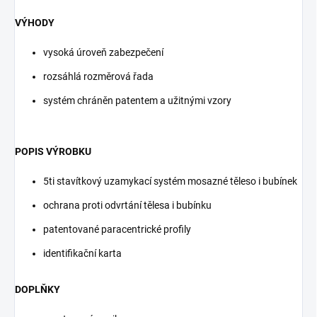
VÝHODY
vysoká úroveň zabezpečení
rozsáhlá rozměrová řada
systém chráněn patentem a užitnými vzory
POPIS VÝROBKU
5ti stavítkový uzamykací systém mosazné těleso i bubínek
ochrana proti odvrtání tělesa i bubínku
patentované paracentrické profily
identifikační karta
DOPLŇKY