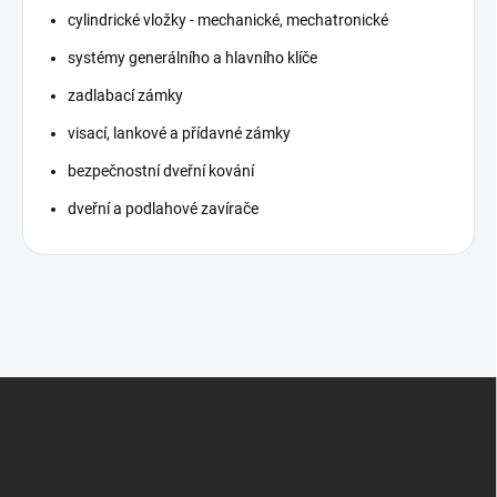
cylindrické vložky - mechanické, mechatronické
systémy generálního a hlavního klíče
zadlabací zámky
visací, lankové a přídavné zámky
bezpečnostní dveřní kování
dveřní a podlahové zavírače
Z
á
p
a
t