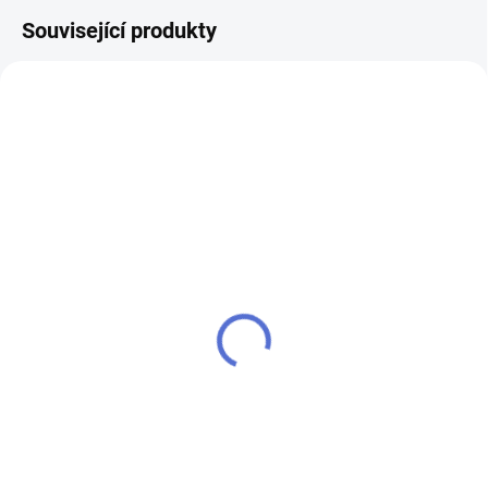
Související produkty
klíč FAB 3***
SU - sjednocení vložky
FAB 3
90 Kč
100 Kč
Do košíku
Do košíku
Klíč pro zámek (cylindrickou
vložku) FAB 3*** - k cylindrické
Chcete-li mít pouze jeden klíč,
vložce vám přiděláme další klíče
kterým odemknete více zámků,
navíc
musíte tyto zámky sjednotit
na stejný uzávěr klíče. Přestavba
vložek na stejný klíč 1+X