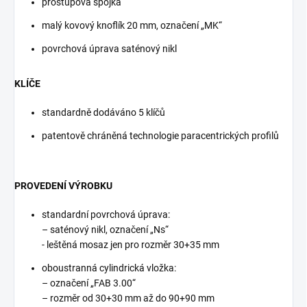
prostupová spojka
malý kovový knoflík 20 mm, označení „MK“
povrchová úprava saténový nikl
KLÍČE
standardně dodáváno 5 klíčů
patentově chráněná technologie paracentrických profilů
PROVEDENÍ VÝROBKU
standardní povrchová úprava:
– saténový nikl, označení „Ns“
- leštěná mosaz jen pro rozměr 30+35 mm
oboustranná cylindrická vložka:
– označení „FAB 3.00“
– rozměr od 30+30 mm až do 90+90 mm