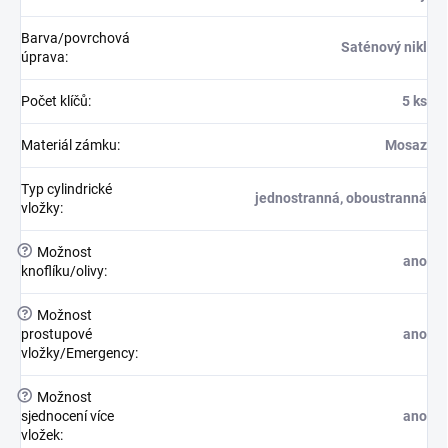
Barva/povrchová
Saténový nikl
úprava
:
Počet klíčů
:
5 ks
Materiál zámku
:
Mosaz
Typ cylindrické
jednostranná, oboustranná
vložky
:
?
Možnost
ano
knoflíku/olivy
:
?
Možnost
prostupové
ano
vložky/Emergency
:
?
Možnost
sjednocení více
ano
vložek
: