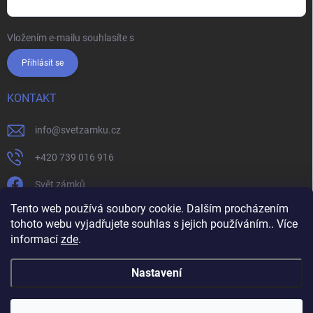
Vložením e-mailu souhlasíte s
podmínkami ochrany osobních údajů
Přihlásit se
KONTAKT
info
@
svetzamku.cz
+420 739 016 916
Svět zámků
Tento web používá soubory cookie. Dalším procházením
tohoto webu vyjadřujete souhlas s jejich používáním.. Více
svetzamku.cz
Obchodní podmínky
Facebook
Instagram
informací
zde
.
Jak nakupovat
Podmínky ochrany osobních údajů
Nastavení
Copyright 2026
Svět zámků
. Všechna práva vyhrazena.