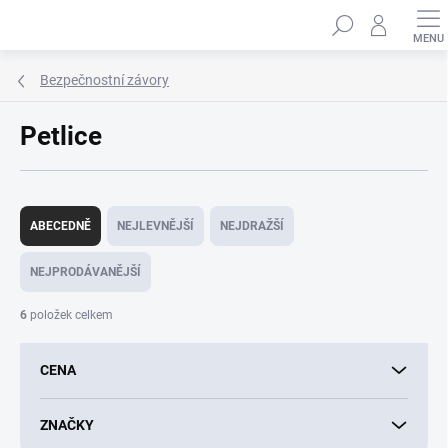
Přejít
Hledat
na
obsah
Bezpečnostní závory
Petlice
Ř
a
ABECEDNĚ
NEJLEVNĚJŠÍ
NEJDRAŽŠÍ
z
e
NEJPRODÁVANĚJŠÍ
n
í
6
položek celkem
p
r
CENA
o
d
u
ZNAČKY
k