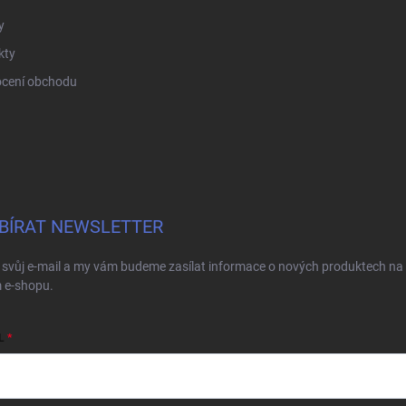
y
kty
cení obchodu
BÍRAT NEWSLETTER
 svůj e-mail a my vám budeme zasílat informace o nových produktech na
 e-shopu.
L