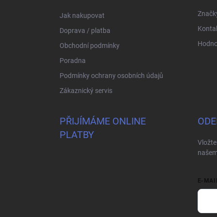
í
Značk
Jak nakupovat
Konta
Doprava / platba
Hodno
Obchodní podmínky
Poradna
Podmínky ochrany osobních údajů
Zákaznický servis
PŘIJÍMÁME ONLINE
ODE
PLATBY
Vložte
našem
E-MAI