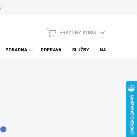
ký servis
PRÁZDNÝ KOŠÍK
NÁKUPNÍ
KOŠÍK
PORADNA
DOPRAVA
SLUŽBY
NAPIŠTE NÁM