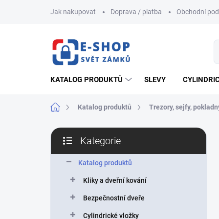
Přejít
Jak nakupovat
Doprava / platba
Obchodní po
na
obsah
KATALOG PRODUKTŮ
SLEVY
CYLINDRI
Domů
Katalog produktů
Trezory, sejfy, pokladn
P
Kategorie
o
Přeskočit
s
kategorie
t
Katalog produktů
r
Kliky a dveřní kování
a
n
Bezpečnostní dveře
n
Cylindrické vložky
í