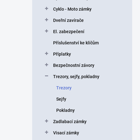
p
Cyklo - Moto zámky
a
n
Dveřní zavírače
e
El. zabezpečení
l
Příslušenství ke klíčům
Příplatky
Bezpečnostní závory
Trezory, sejfy, pokladny
Trezory
Sejfy
Pokladny
Zadlabací zámky
Visací zámky