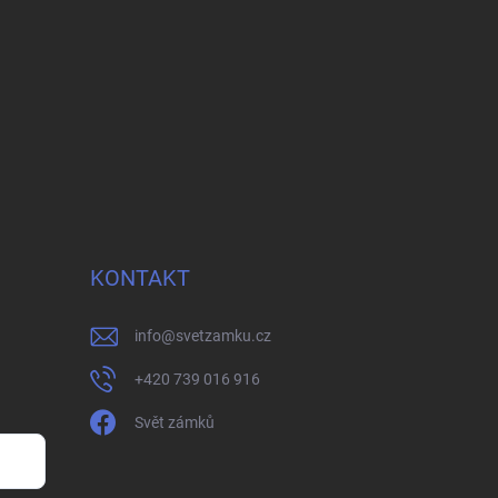
KONTAKT
info
@
svetzamku.cz
+420 739 016 916
Svět zámků