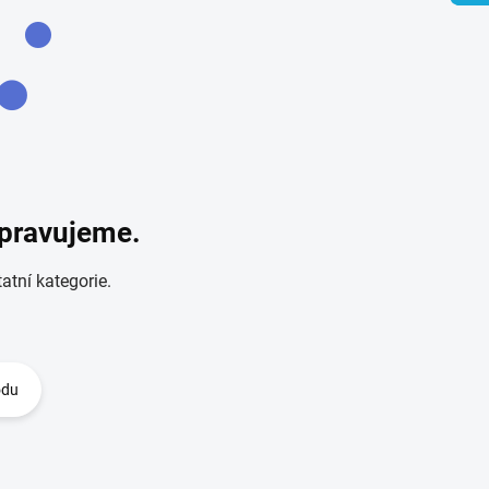
ipravujeme.
atní kategorie.
odu