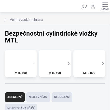
Přejít
Hledat
na
obsah
Velmi vysoká ochrana
Bezpečnostní cylindrické vložky
MTL
MTL 400
MTL 600
MTL 800
Ř
a
ABECEDNĚ
NEJLEVNĚJŠÍ
NEJDRAŽŠÍ
z
e
NEJPRODÁVANĚJŠÍ