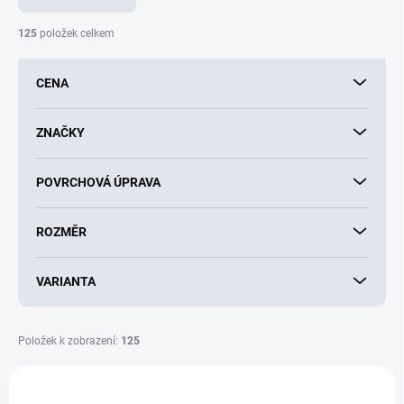
n
í
125
položek celkem
p
r
CENA
o
d
u
ZNAČKY
k
t
POVRCHOVÁ ÚPRAVA
ů
ROZMĚR
VARIANTA
Položek k zobrazení:
125
V
ý