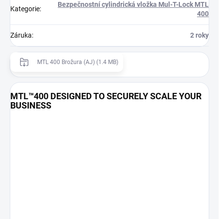
Bezpečnostní cylindrická vložka Mul-T-Lock MTL
Kategorie
:
400
Záruka
:
2 roky
MTL 400 Brožura (AJ) (1.4 MB)
MTL™400 DESIGNED TO SECURELY SCALE YOUR
BUSINESS