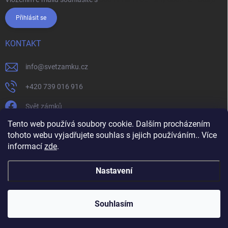
Přihlásit se
KONTAKT
info
@
svetzamku.cz
+420 739 016 916
Svět zámků
Tento web používá soubory cookie. Dalším procházením
tohoto webu vyjadřujete souhlas s jejich používáním.. Více
svetzamku.cz
Obchodní podmínky
Facebook
Instagram
informací
zde
.
Jak nakupovat
Podmínky ochrany osobních údajů
Nastavení
Copyright 2026
Svět zámků
. Všechna práva vyhrazena.
Souhlasím
Vytvořil Shoptet