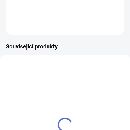
DETAILNÍ INFORMACE
ZEPTAT SE
Související produkty
AKCE
SU - sjednocení vložky
klíč MTL400 Mul-T-Lock
MTL
224 Kč
280 Kč
Do košíku