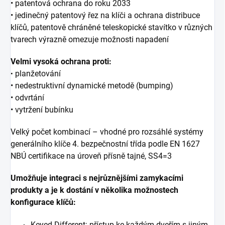
• patentová ochrana do roku 2033
• jedinečný patentový řez na klíči a ochrana distribuce
klíčů, patentově chráněné
teleskopické stavítko v různých
tvarech výrazně omezuje možnosti napadení
Velmi vysoká ochrana proti:
planžetování
•
• nedestruktivní dynamické metodě (bumping)
• odvrtání
• vytržení bubínku
Velký počet kombinací – vhodné pro rozsáhlé systémy
generálního klíče 4. bezpečnostní třída podle EN 1627
NBÚ certifikace na úroveň přísně tajné, SS4=3
Umožňuje integraci s nejrůznějšími zamykacími
produkty a je k dostání v několika možnostech
konfigurace klíčů:
Keyed Different: přístup ke každým dveřím s jiným