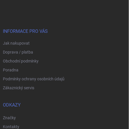
á
p
a
t
í
INFORMACE PRO VÁS
Jak nakupovat
Doprava / platba
Obchodní podmínky
Poradna
Podmínky ochrany osobních údajů
Zákaznický servis
ODKAZY
Značky
Kontakty