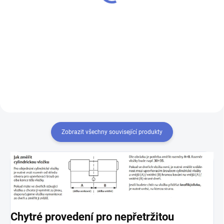
Do košíku
Výroba klíčů z originálních
polotovarů Mul-T-Lock - k
Chcete-li mít pouze jeden klíč,
cylindrické vložce vám přiděláme
kterým odemknete více zámků,
další klíče navíc
musíte tyto zámky sjednotit
na stejný uzávěr klíče. Přestavba
vložek na stejný klíč 1+X
Zobrazit všechny související produkty
Chytré provedení pro nepřetržitou