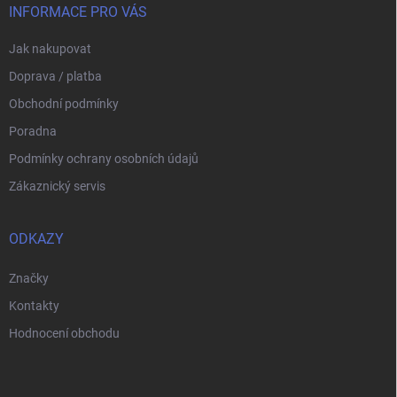
v
í
INFORMACE PRO VÁS
k
y
Jak nakupovat
v
ý
Doprava / platba
p
i
Obchodní podmínky
s
Poradna
u
Podmínky ochrany osobních údajů
Zákaznický servis
ODKAZY
Značky
Kontakty
Hodnocení obchodu