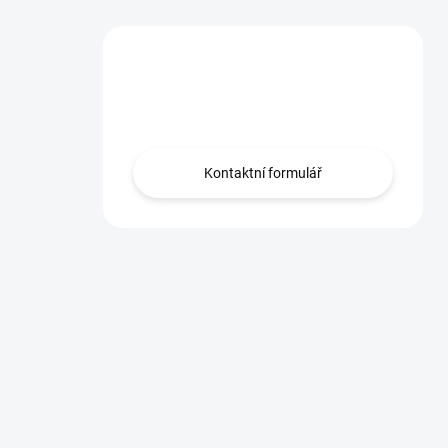
Máte otázku?
Obraťte se na nás.
Kontaktní formulář