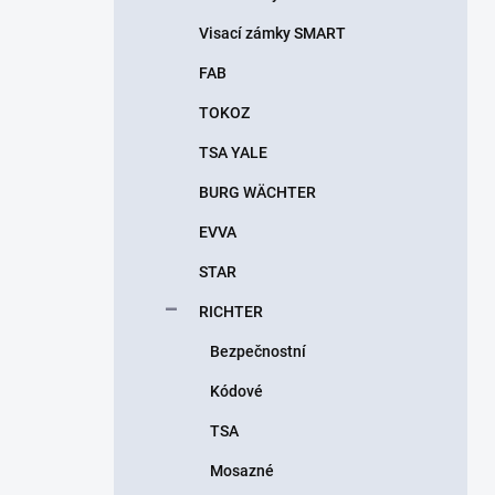
Visací zámky SMART
FAB
TOKOZ
TSA YALE
BURG WÄCHTER
EVVA
STAR
RICHTER
Bezpečnostní
Kódové
TSA
Mosazné