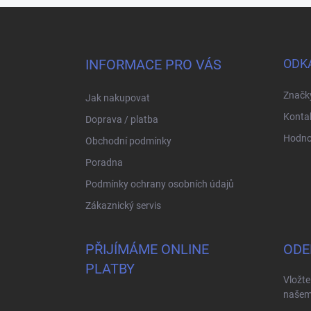
Z
á
p
a
INFORMACE PRO VÁS
ODK
t
í
Značk
Jak nakupovat
Konta
Doprava / platba
Hodno
Obchodní podmínky
Poradna
Podmínky ochrany osobních údajů
Zákaznický servis
PŘIJÍMÁME ONLINE
ODE
PLATBY
Vložte
našem