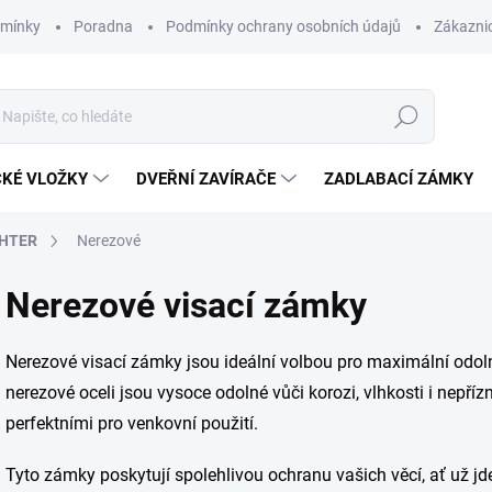
dmínky
Poradna
Podmínky ochrany osobních údajů
Zákaznic
Hledat
CKÉ VLOŽKY
DVEŘNÍ ZAVÍRAČE
ZADLABACÍ ZÁMKY
CHTER
Nerezové
Nerezové visací zámky
Nerezové visací zámky jsou ideální volbou pro maximální odol
nerezové oceli jsou vysoce odolné vůči korozi, vlhkosti i nepř
perfektními pro venkovní použití.
Tyto zámky poskytují spolehlivou ochranu vašich věcí, ať už jde