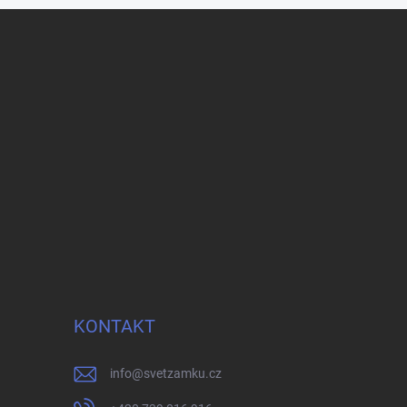
KONTAKT
info
@
svetzamku.cz