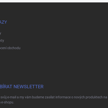
AZY
y
kty
cení obchodu
BÍRAT NEWSLETTER
 svůj e-mail a my vám budeme zasílat informace o nových produktech na
 e-shopu.