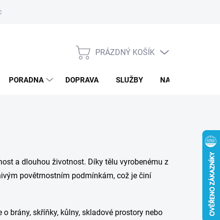
ký servis
PRÁZDNÝ KOŠÍK
NÁKUPNÍ
KOŠÍK
PORADNA
DOPRAVA
SLUŽBY
NAPIŠTE NÁM
nost a dlouhou životnost. Díky tělu vyrobenému z
íznivým povětrnostním podmínkám, což je činí
 o brány, skříňky, kůlny, skladové prostory nebo