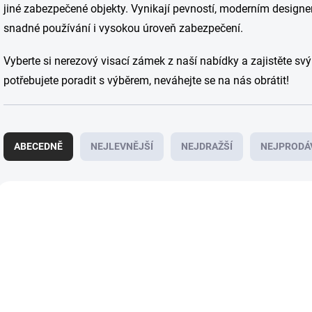
jiné zabezpečené objekty. Vynikají pevností, moderním designe
snadné používání i vysokou úroveň zabezpečení.
Vyberte si nerezový visací zámek z naší nabídky a zajistěte
potřebujete poradit s výběrem, neváhejte se na nás obrátit!
Ř
a
ABECEDNĚ
NEJLEVNĚJŠÍ
NEJDRAŽŠÍ
NEJPRODÁ
z
e
n
V
í
ý
NOVINKA
NOVINKA
p
p
r
i
o
s
d
p
u
r
k
o
t
d