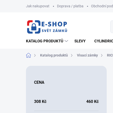
Přejít
Jak nakupovat
Doprava / platba
Obchodní po
na
obsah
KATALOG PRODUKTŮ
SLEVY
CYLINDRI
Domů
Katalog produktů
Visací zámky
RI
P
o
s
CENA
t
r
a
n
308
Kč
460
Kč
n
í