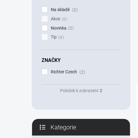
p
Na skladě
2
a
Akce
n
0
e
Novinka
2
l
Tip
0
ZNAČKY
Richter Czech
2
Položek k zobrazení:
2
Kategorie
Přeskočit
kategorie