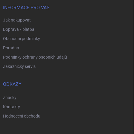
t
v
í
INFORMACE PRO VÁS
k
y
Jak nakupovat
v
ý
Doprava / platba
p
i
Obchodní podmínky
s
Poradna
u
Podmínky ochrany osobních údajů
Zákaznický servis
ODKAZY
Značky
Kontakty
Hodnocení obchodu