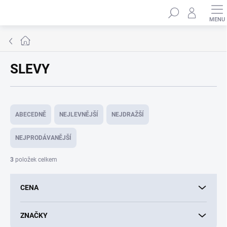
Přejít
Hledat
na
obsah
Domů
SLEVY
Ř
a
ABECEDNĚ
NEJLEVNĚJŠÍ
NEJDRAŽŠÍ
z
e
NEJPRODÁVANĚJŠÍ
n
í
3
položek celkem
p
r
CENA
o
d
u
ZNAČKY
k