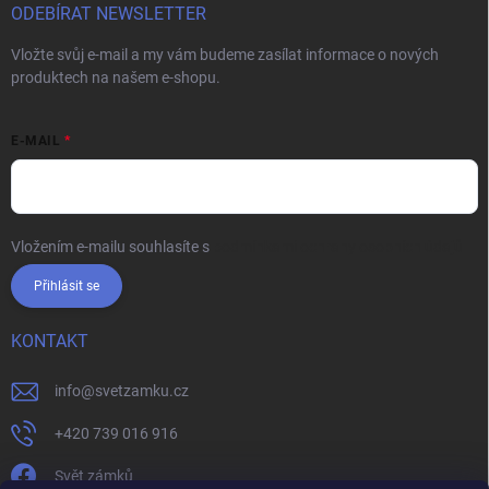
ODEBÍRAT NEWSLETTER
Vložte svůj e-mail a my vám budeme zasílat informace o nových
produktech na našem e-shopu.
E-MAIL
Vložením e-mailu souhlasíte s
podmínkami ochrany osobních údajů
Přihlásit se
KONTAKT
info
@
svetzamku.cz
+420 739 016 916
Svět zámků