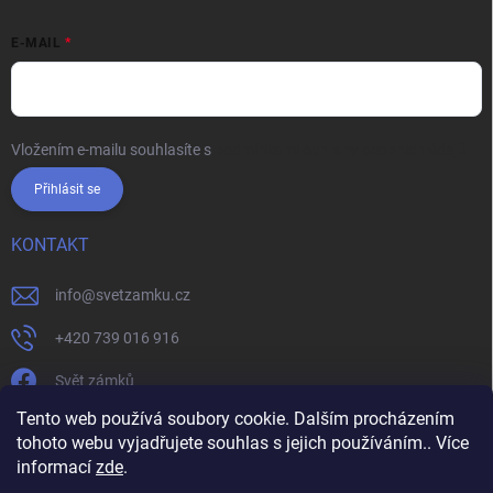
E-MAIL
Vložením e-mailu souhlasíte s
podmínkami ochrany osobních údajů
Přihlásit se
KONTAKT
info
@
svetzamku.cz
+420 739 016 916
Svět zámků
Tento web používá soubory cookie. Dalším procházením
tohoto webu vyjadřujete souhlas s jejich používáním.. Více
svetzamku.cz
Obchodní podmínky
Facebook
Instagram
informací
zde
.