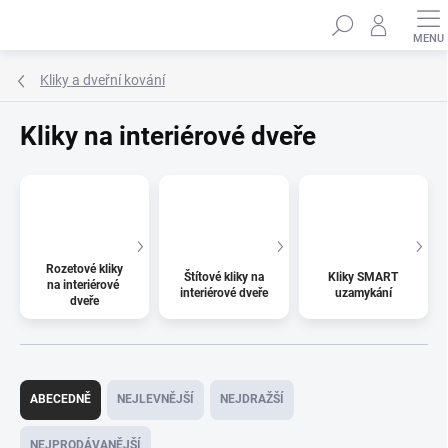
Přejít
Hledat
na
obsah
Kliky a dveřní kování
Kliky na interiérové dveře
Rozetové kliky
Štítové kliky na
Kliky SMART
na interiérové ​​
interiérové ​​dveře
uzamykání
dveře
Ř
a
ABECEDNĚ
NEJLEVNĚJŠÍ
NEJDRAŽŠÍ
z
e
NEJPRODÁVANĚJŠÍ