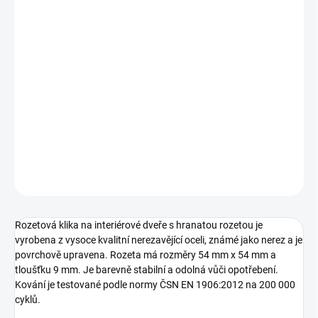
TYP OTVORU
MOŽNOSTI DORUČENÍ
−
+
Přidat do košíku
DETAILNÍ INFORMACE
ZEPTAT SE
Rozetová klika na interiérové dveře s hranatou rozetou je
vyrobena z vysoce kvalitní nerezavějící oceli, známé jako nerez a je
povrchově upravena. Rozeta má rozměry 54 mm x 54 mm a
tloušťku 9 mm. Je barevně stabilní a odolná vůči opotřebení.
Kování je testované podle normy ČSN EN 1906:2012 na 200 000
cyklů.