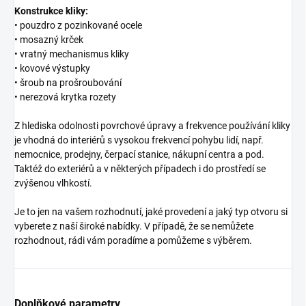
Konstrukce kliky:
• pouzdro z pozinkované ocele
• mosazný krček
• vratný mechanismus kliky
• kovové výstupky
• šroub na prošroubování
• nerezová krytka rozety
Z hlediska odolnosti povrchové úpravy a frekvence používání kliky
je vhodná do interiérů s vysokou frekvencí pohybu lidí, např.
nemocnice, prodejny, čerpací stanice, nákupní centra a pod.
Taktéž do exteriérů a v některých případech i do prostředí se
zvýšenou vlhkostí.
Je to jen na vašem rozhodnutí, jaké provedení a jaký typ otvoru si
vyberete z naší široké nabídky. V případě, že se nemůžete
rozhodnout, rádi vám poradíme a pomůžeme s výběrem.
Doplňkové parametry