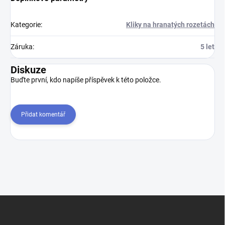
Kategorie
:
Kliky na hranatých rozetách
Záruka
:
5 let
Diskuze
Buďte první, kdo napíše příspěvek k této položce.
Přidat komentář
Z
á
p