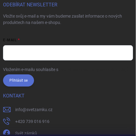
ODEBÍRAT NEWSLETTER
Vložte svůj e-mail a my vám budeme zasílat informace o nových
produktech na našem e-shopu.
E-MAIL
Vložením e-mailu souhlasíte s
podmínkami ochrany osobních údajů
Přihlásit se
KONTAKT
info
@
svetzamku.cz
+420 739 016 916
Svět zámků