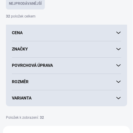
e
NEJPRODÁVANĚJŠÍ
n
í
32
položek celkem
p
r
CENA
o
d
u
ZNAČKY
k
t
POVRCHOVÁ ÚPRAVA
ů
ROZMĚR
VARIANTA
Položek k zobrazení:
32
V