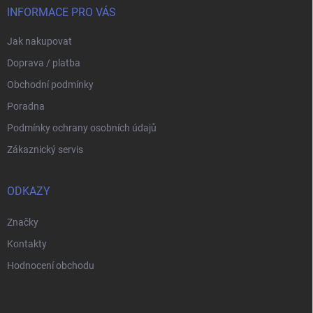
ý
í
INFORMACE PRO VÁS
p
i
Jak nakupovat
s
u
Doprava / platba
Obchodní podmínky
Poradna
Podmínky ochrany osobních údajů
Zákaznický servis
ODKAZY
Značky
Kontakty
Hodnocení obchodu