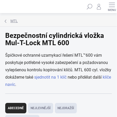
Přejít
Hledat
na
obsah
MTL
Bezpečnostní cylindrická vložka
Mul-T-Lock MTL 600
Špičkové ochranné uzamykací řešení MTL™600 vám
poskytuje potřebné vysoké zabezpečení a požadovanou
vylepšenou kontrolu kopírování klíčů. MTL 600 cyl. vložky
dokážeme také
sjednotit na 1 klíč
nebo přidělat další
klíče
navíc
.
Ř
a
ABECEDNĚ
NEJLEVNĚJŠÍ
NEJDRAŽŠÍ
z