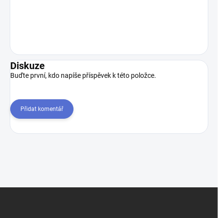
Diskuze
Buďte první, kdo napíše příspěvek k této položce.
Přidat komentář
Z
á
p