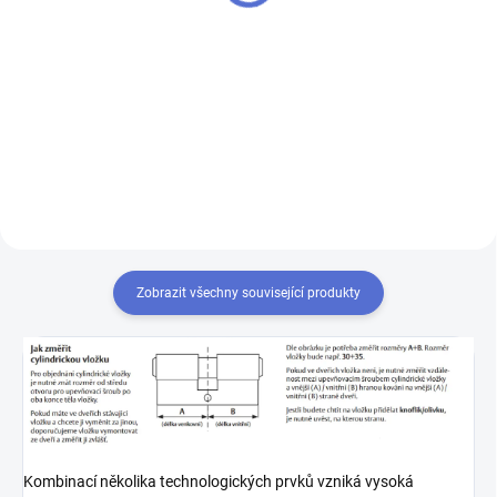
Do košíku
Výroba klíče Mul-T-Lock MTL 600
Chcete-li mít pouze jeden klíč,
kterým odemknete více zámků,
musíte tyto zámky sjednotit
na stejný uzávěr klíče. Přestavba
vložek na stejný klíč 1+X
Zobrazit všechny související produkty
Kombinací několika technologických prvků vzniká vysoká