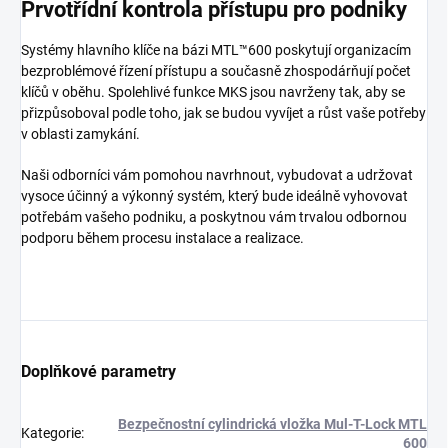
Prvotřídní kontrola přístupu pro podniky
Systémy hlavního klíče na bázi MTL™600 poskytují organizacím
bezproblémové řízení přístupu a současně zhospodárňují počet
klíčů v oběhu. Spolehlivé funkce MKS jsou navrženy tak, aby se
přizpůsoboval podle toho, jak se budou vyvíjet a růst vaše potřeby
v oblasti zamykání.
Naši odborníci vám pomohou navrhnout, vybudovat a udržovat
vysoce účinný a výkonný systém, který bude ideálně vyhovovat
potřebám vašeho podniku, a poskytnou vám trvalou odbornou
podporu během procesu instalace a realizace.
Doplňkové parametry
Bezpečnostní cylindrická vložka Mul-T-Lock MTL
Kategorie
:
600