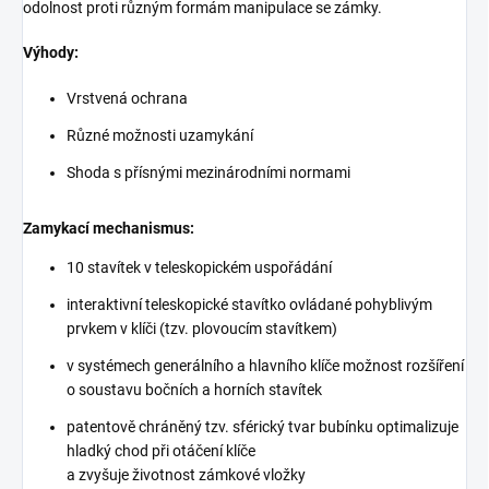
odolnost proti různým formám manipulace se zámky.
Výhody:
Vrstvená ochrana
Různé možnosti uzamykání
Shoda s přísnými mezinárodními normami
Zamykací mechanismus:
10 stavítek v teleskopickém uspořádání
interaktivní teleskopické stavítko ovládané pohyblivým
prvkem v klíči (tzv. plovoucím stavítkem)
v systémech generálního a hlavního klíče možnost rozšíření
o soustavu bočních a horních stavítek
patentově chráněný tzv. sférický tvar bubínku optimalizuje
hladký chod při otáčení klíče
a zvyšuje životnost zámkové vložky