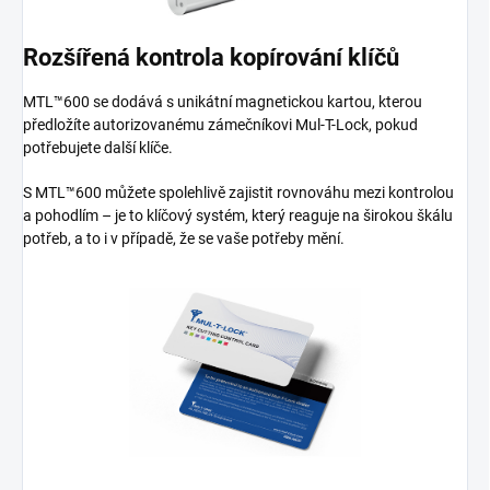
Rozšířená kontrola kopírování klíčů
MTL™600 se dodává s unikátní magnetickou kartou, kterou
předložíte autorizovanému zámečníkovi Mul-T-Lock, pokud
potřebujete další klíče.
S MTL™600 můžete spolehlivě zajistit rovnováhu mezi kontrolou
a pohodlím – je to klíčový systém, který reaguje na širokou škálu
potřeb, a to i v případě, že se vaše potřeby mění.