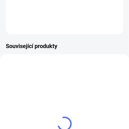
DETAILNÍ INFORMACE
ZEPTAT SE
Související produkty
AKCE
SU - sjednocení vložky
klíč MTL600 Mul-T-Lock
MTL
352 Kč
280 Kč
Do košíku