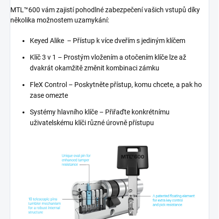
MTL™600 vám zajistí pohodlné zabezpečení vašich vstupů díky
několika možnostem uzamykání:
Keyed Alike – Přístup k více dveřím s jediným klíčem
Klíč 3 v 1 – Prostým vložením a otočením klíče lze až
dvakrát okamžitě změnit kombinaci zámku
FleX Control – Poskytněte přístup, komu chcete, a pak ho
zase omezte
Systémy hlavního klíče – Přiřaďte konkrétnímu
uživatelskému klíči různé úrovně přístupu