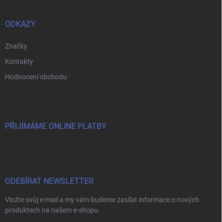
ODKAZY
Značky
Kontakty
Hodnocení obchodu
PŘIJÍMÁME ONLINE PLATBY
ODEBÍRAT NEWSLETTER
Vložte svůj e-mail a my vám budeme zasílat informace o nových
produktech na našem e-shopu.