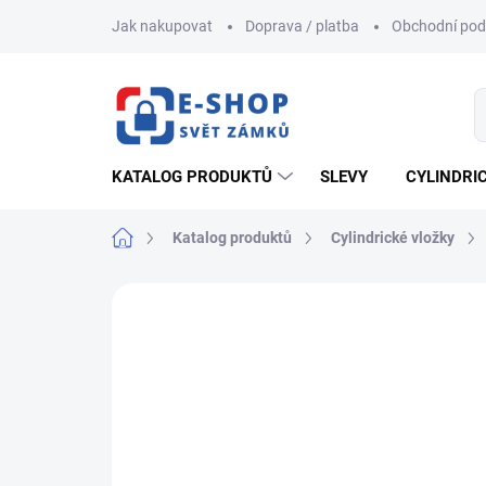
Přejít
Jak nakupovat
Doprava / platba
Obchodní po
na
obsah
KATALOG PRODUKTŮ
SLEVY
CYLINDRI
Domů
Katalog produktů
Cylindrické vložky
ZNAČKA:
FAB
AKCE
NOVINKA