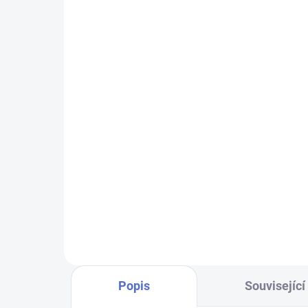
SU - sjednocení vložky
klí
FAB 3 PROFI
11
100 Kč
Do košíku
Klíč
vlož
Chcete-li mít pouze jeden klíč,
cyli
kterým odemknete více zámků,
dalš
musíte tyto zámky sjednotit
na stejný uzávěr klíče. Přestavba
vložek na stejný klíč 1+X
Popis
Související