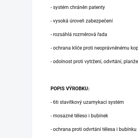
- systém chráněn patenty
- vysoká úroveň zabezpečení
- rozsáhlá rozměrová řada
- ochrana klíče proti neoprávněnému kop
- odolnost proti vytržení, odvrtání, pla
POPIS VÝROBKU:
- 6ti stavítkový uzamykací systém
- mosazné těleso i bubínek
- ochrana proti odvrtání tělesa i bubínku