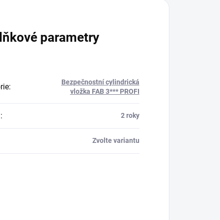
lňkové parametry
Bezpečnostní cylindrická
rie
:
vložka FAB 3*** PROFI
a
:
2 roky
Zvolte variantu