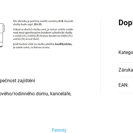
Dop
Katego
Záruk
zpečnost zajištění
EAN
:
tového/rodinného domu, kanceláře,