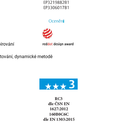
írování
nžetování, dynamické metodě