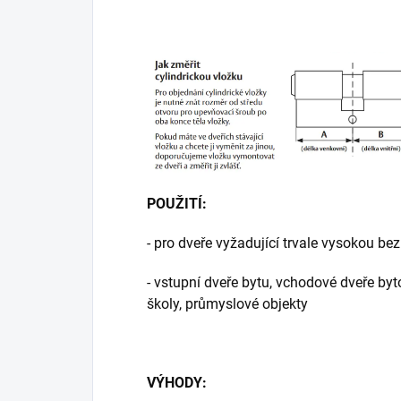
POUŽITÍ:
- pro dveře vyžadující trvale vysokou be
- vstupní dveře bytu, vchodové dveře by
školy, průmyslové objekty
VÝHODY: