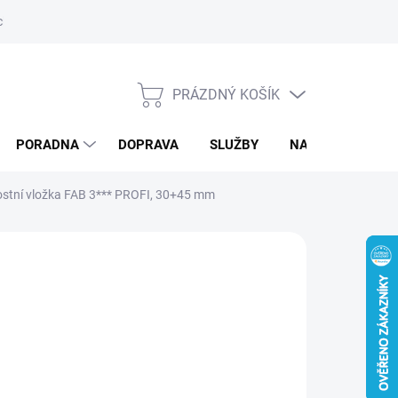
ký servis
PRÁZDNÝ KOŠÍK
NÁKUPNÍ
KOŠÍK
PORADNA
DOPRAVA
SLUŽBY
NAPIŠTE NÁM
ostní vložka FAB 3*** PROFI, 30+45 mm
07,05 Kč
/ ks