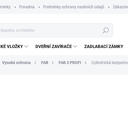
dmínky
Poradna
Podmínky ochrany osobních údajů
Zákaznic
Hledat
CKÉ VLOŽKY
DVEŘNÍ ZAVÍRAČE
ZADLABACÍ ZÁMKY
Vysoká ochrana
FAB
FAB 3 PROFI
Cylindrická bezpečn
od 895 Kč
od
7
od
584,34 Kč
bez DPH
Měrná
ZVOLTE VARIANTU
cena: