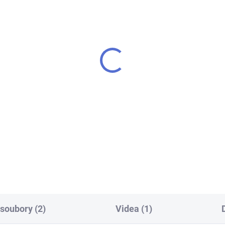
č FAB 3 PROFI
MTL 200ml - MAZADL
SPRAY
0 Kč
299 Kč
Do košíku
Do košíku
 pro zámek (cylindrickou
ku) FAB 3 PROFI - k
MTL 200 ml - Mazadlo spray -
ndrické vložce vám přiděláme
zámky, vložky, rozvorové
í klíče navíc
mechanismy atd.
 soubory (2)
Videa (1)