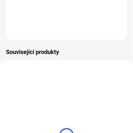
FAB 4 PROFI
DETAILNÍ INFORMACE
ZEPTAT SE
Související produkty
NOVINKA
NOVINKA
klíč FAB 3 PROFI
klíč FAB 4
110 Kč
145 Kč
Do košíku
Do košíku