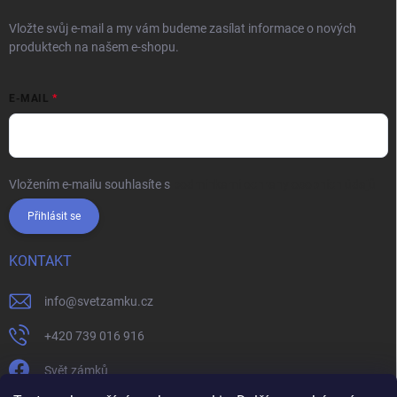
Vložte svůj e-mail a my vám budeme zasílat informace o nových
produktech na našem e-shopu.
E-MAIL
Vložením e-mailu souhlasíte s
podmínkami ochrany osobních údajů
Přihlásit se
KONTAKT
info
@
svetzamku.cz
+420 739 016 916
Svět zámků