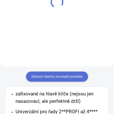
Klíč pro zámek (cylindrickou
- k cylindrické vložce vám
vložku) FAB 3 PROFI - k
přiděláme další klíče navíc
cylindrické vložce vám přiděláme
další klíče navíc
Zobrazit všechny související produkty
zafixované na hlavě klíče (nejsou jen
nasazovací, ale perfektně drží)
Univerzální pro řady 2**PROFI až 4****