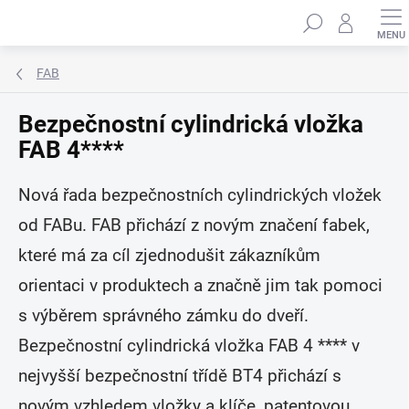
Přejít
Hledat
na
obsah
FAB
Bezpečnostní cylindrická vložka
FAB 4****
Nová řada bezpečnostních cylindrických vložek
od FABu. FAB přichází z novým značení fabek,
které má za cíl zjednodušit zákazníkům
orientaci v produktech a značně jim tak pomoci
s výběrem správného zámku do dveří.
Bezpečnostní cylindrická vložka FAB 4 **** v
nejvyšší bezpečnostní třídě BT4 přichází s
novým vzhledem vložky a klíče, patentovou