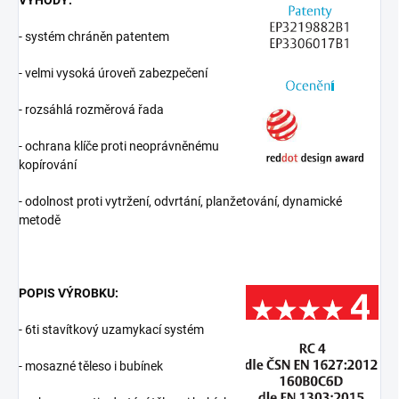
VÝHODY:
- systém chráněn patentem
- velmi vysoká úroveň zabezpečení
- rozsáhlá rozměrová řada
- ochrana klíče proti neoprávněnému
kopírování
- odolnost proti vytržení, odvrtání, planžetování, dynamické
metodě
POPIS VÝROBKU:
- 6ti stavítkový uzamykací systém
- mosazné těleso i bubínek