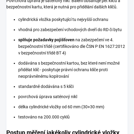
Povrchová úprava je saténový nikl. Balení obsahuje pět klíčů a
bezpečnostní kartu, která je nutná pro přidělání dalších klíčů.
cylindrická vložka poskytující tu nejvyšší ochranu
vhodná pro zabezpečení vchodových dveří do RD či bytu
splňuje požadavky pojišťoven
na zabezpečení ve 4.
bezpečnostní třídě (certifikováno dle ČSN P EN 1627:2012
v bezpečnostní třídě BT 4)
dodávána s bezpečnostní kartou, bez které není možné
přidělat klíč - poskytuje právní ochranu klíče proti
neoprávněnému kopírování
standardně dodávána s 5 klíči
povrchová úprava saténový nikl
délka cylindrické vložky od 60 mm (30+30 mm)
testováno na 200.000 cyklů
Postup měření jakékoliv cylindrické vložky