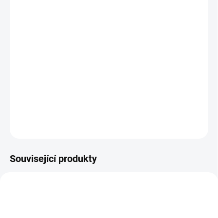
standardní)
Jak změřit a vybrat správný zámek do dveří
(cylindrickou vložku)
Jak určit na které straně cylindrické vložky je
knoflík?
DETAILNÍ INFORMACE
ZEPTAT SE
Související produkty
NOVINKA