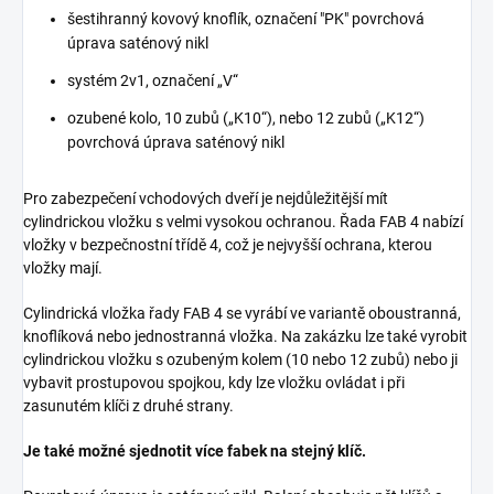
šestihranný kovový knoflík, označení "PK" povrchová
úprava saténový nikl
systém 2v1, označení „V“
ozubené kolo, 10 zubů („K10“), nebo 12 zubů („K12“)
povrchová úprava saténový nikl
Pro zabezpečení vchodových dveří je nejdůležitější mít
cylindrickou vložku s velmi vysokou ochranou. Řada FAB 4 nabízí
vložky v bezpečnostní třídě 4, což je nejvyšší ochrana, kterou
vložky mají.
Cylindrická vložka řady FAB 4 se vyrábí ve variantě oboustranná,
knoflíková nebo jednostranná vložka. Na zakázku lze také vyrobit
cylindrickou vložku s ozubeným kolem (10 nebo 12 zubů) nebo ji
vybavit prostupovou spojkou, kdy lze vložku ovládat i při
zasunutém klíči z druhé strany.
Je také možné sjednotit více fabek na stejný klíč.