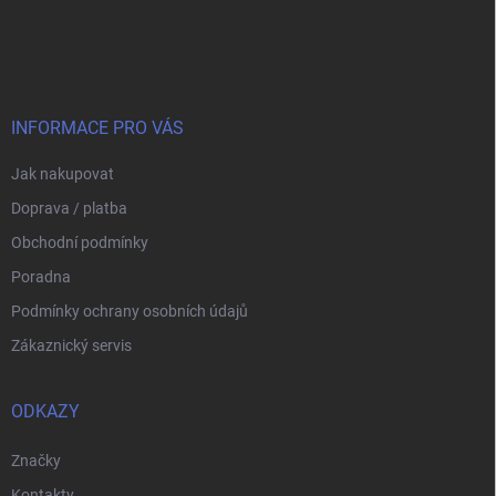
Z
á
p
a
t
í
INFORMACE PRO VÁS
Jak nakupovat
Doprava / platba
Obchodní podmínky
Poradna
Podmínky ochrany osobních údajů
Zákaznický servis
ODKAZY
Značky
Kontakty