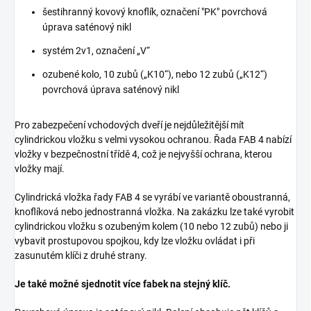
šestihranný kovový knoflík, označení "PK" povrchová
úprava saténový nikl
systém 2v1, označení „V“
ozubené kolo, 10 zubů („K10“), nebo 12 zubů („K12“)
povrchová úprava saténový nikl
Pro zabezpečení vchodových dveří je nejdůležitější mít
cylindrickou vložku s velmi vysokou ochranou. Řada FAB 4 nabízí
vložky v bezpečnostní třídě 4, což je nejvyšší ochrana, kterou
vložky mají.
Cylindrická vložka řady FAB 4 se vyrábí ve variantě oboustranná,
knoflíková nebo jednostranná vložka. Na zakázku lze také vyrobit
cylindrickou vložku s ozubeným kolem (10 nebo 12 zubů) nebo ji
vybavit prostupovou spojkou, kdy lze vložku ovládat i při
zasunutém klíči z druhé strany.
Je také možné sjednotit více fabek na stejný klíč.