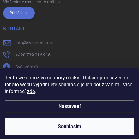
Vložením e-mailu souhlasíte s
podmínkami ochrany osobních údajů
Přihlásit se
KONTAKT
info
@
svetzamku.cz
+420 739 016 916
Svět zámků
Tento web používá soubory cookie. Dalším procházením
tohoto webu vyjadřujete souhlas s jejich používáním.. Více
svetzamku.cz
Obchodní podmínky
Facebook
Instagram
informací
zde
.
Jak nakupovat
Podmínky ochrany osobních údajů
Nastavení
Copyright 2026
Svět zámků
. Všechna práva vyhrazena.
Souhlasím
Vytvořil Shoptet