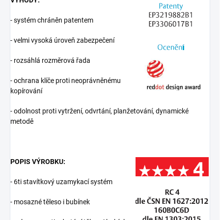
VÝHODY:
- systém chráněn patentem
- velmi vysoká úroveň zabezpečení
- rozsáhlá rozměrová řada
- ochrana klíče proti neoprávněnému
kopírování
- odolnost proti vytržení, odvrtání, planžetování, dynamické
metodě
POPIS VÝROBKU:
- 6ti stavítkový uzamykací systém
- mosazné těleso i bubínek