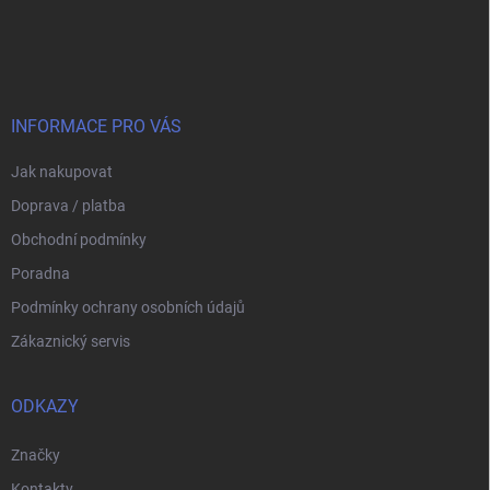
Z
á
p
a
t
í
INFORMACE PRO VÁS
Jak nakupovat
Doprava / platba
Obchodní podmínky
Poradna
Podmínky ochrany osobních údajů
Zákaznický servis
ODKAZY
Značky
Kontakty