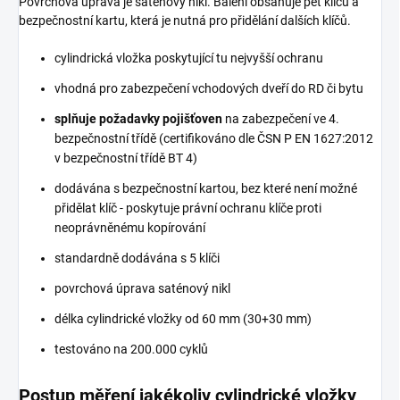
Povrchová úprava je saténový nikl. Balení obsahuje pět klíčů a
bezpečnostní kartu, která je nutná pro přidělání dalších klíčů.
cylindrická vložka poskytující tu nejvyšší ochranu
vhodná pro zabezpečení vchodových dveří do RD či bytu
splňuje požadavky pojišťoven
na zabezpečení ve 4.
bezpečnostní třídě (certifikováno dle ČSN P EN 1627:2012
v bezpečnostní třídě BT 4)
dodávána s bezpečnostní kartou, bez které není možné
přidělat klíč - poskytuje právní ochranu klíče proti
neoprávněnému kopírování
standardně dodávána s 5 klíči
povrchová úprava saténový nikl
délka cylindrické vložky od 60 mm (30+30 mm)
testováno na 200.000 cyklů
Postup měření jakékoliv cylindrické vložky