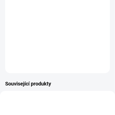
standardní)
Jak změřit a vybrat správný zámek do dveří
(cylindrickou vložku)
Jak určit na které straně cylindrické vložky je
knoflík?
DETAILNÍ INFORMACE
ZEPTAT SE
Související produkty
NOVINKA