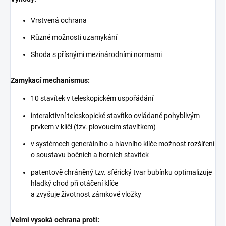
Vrstvená ochrana
Různé možnosti uzamykání
Shoda s přísnými mezinárodními normami
Zamykací mechanismus:
10 stavítek v teleskopickém uspořádání
interaktivní teleskopické stavítko ovládané pohyblivým
prvkem v klíči (tzv. plovoucím stavítkem)
v systémech generálního a hlavního klíče možnost rozšíření
o soustavu bočních a horních stavítek
patentově chráněný tzv. sférický tvar bubínku optimalizuje
hladký chod při otáčení klíče
a zvyšuje životnost zámkové vložky
Velmi vysoká ochrana proti: