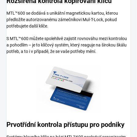
Rozšířená kontrola kopírování klíčů
MTL™600 se dodává s unikátní magnetickou kartou, kterou
předložíte autorizovanému zámečníkovi Mul-T-Lock, pokud
potřebujete další klíče.
S MTL™600 můžete spolehlivě zajistit rovnováhu mezi kontrolou
a pohodlím – je to klíčový systém, který reaguje na širokou škálu
potřeb, a to i v případě, že se vaše potřeby mění.
Prvotřídní kontrola přístupu pro podniky