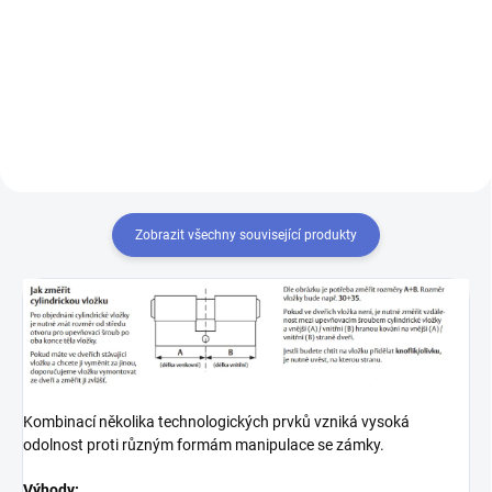
kterým odemknete více zámků,
musíte tyto zámky sjednotit
na stejný uzávěr klíče. Přestavba
vložek na stejný klíč 1+X
Zobrazit všechny související produkty
Kombinací několika technologických prvků vzniká vysoká
odolnost proti různým formám manipulace se zámky.
Výhody: