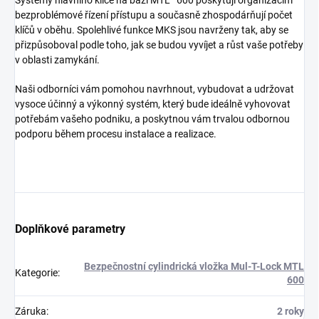
Systémy hlavního klíče na bázi MTL™600 poskytují organizacím
bezproblémové řízení přístupu a současně zhospodárňují počet
klíčů v oběhu. Spolehlivé funkce MKS jsou navrženy tak, aby se
přizpůsoboval podle toho, jak se budou vyvíjet a růst vaše potřeby
v oblasti zamykání.
Naši odborníci vám pomohou navrhnout, vybudovat a udržovat
vysoce účinný a výkonný systém, který bude ideálně vyhovovat
potřebám vašeho podniku, a poskytnou vám trvalou odbornou
podporu během procesu instalace a realizace.
Doplňkové parametry
Bezpečnostní cylindrická vložka Mul-T-Lock MTL
Kategorie
:
600
Záruka
:
2 roky