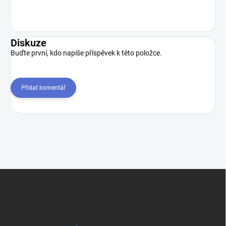
Diskuze
Buďte první, kdo napíše příspěvek k této položce.
Přidat komentář
Z
á
p
a
t