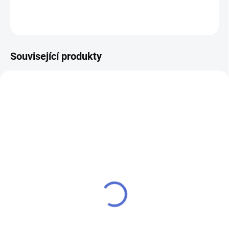
ZEPTAT SE
Související produkty
AKCE
SU - sjednocení vložky
klíč MTL600 Mul-T-Lock
MTL
352 Kč
280 Kč
Do košíku
Do košíku
Výroba klíče Mul-T-Lock MTL 600
Chcete-li mít pouze jeden klíč,