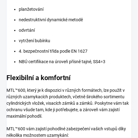
planžetování
nedestruktivní dynamické metodě
odvrtání
vytržení bubínku
4. bezpečnostní třída podle EN 1627
NBÚ certifikace na úroveň přísně tajné, SS4=3
Flexibilní a komfortní
MTL™600, který je k dispozici v různých formátech, lze použít v
různých uzamykacích produktech, včetně širokého sortimentu
cylindrických vložek, visacích zámků a zámků. Poskytne vám tak
ochranu všude tam, kde ji potřebujete, a zároveň vám zajistí
maximální pohodlí.
MTL™600 vám zajistí pohodlné zabezpečení vašich vstupů díky
několika možnostem uzamykání: