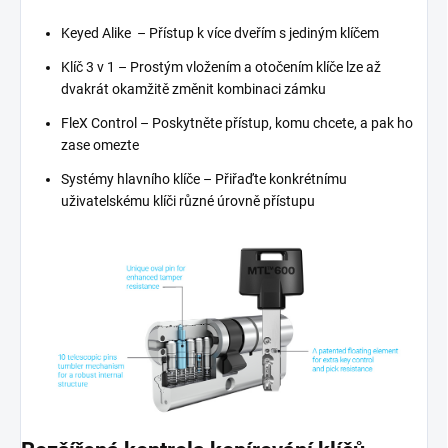
Keyed Alike – Přístup k více dveřím s jediným klíčem
Klíč 3 v 1 – Prostým vložením a otočením klíče lze až
dvakrát okamžitě změnit kombinaci zámku
FleX Control – Poskytněte přístup, komu chcete, a pak ho
zase omezte
Systémy hlavního klíče – Přiřaďte konkrétnímu
uživatelskému klíči různé úrovně přístupu