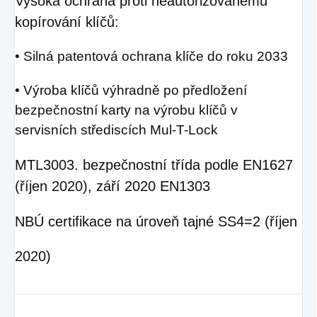
Vysoká ochrana proti
neautorizovanému
kopírování klíčů:
• Silná patentová ochrana klíče
do roku 2033
• Výroba klíčů výhradně po předložení
bezpečnostní karty na výrobu klíčů
v
servisních střediscích Mul-T-Lock
MTL300
3. bezpečnostní třída podle EN1627
(říjen 2020),
září 2020 EN1303
NBÚ certifikace na úroveň tajné SS4=2 (říjen
2020)