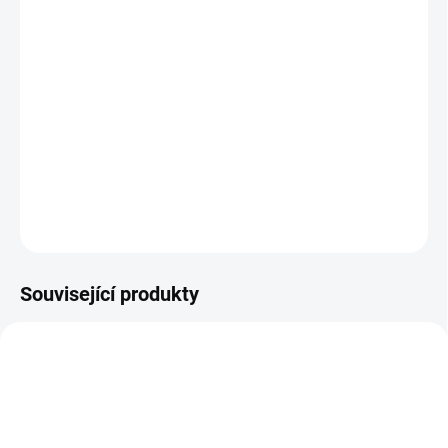
Jak změřit a vybrat správný zámek do dveří
(cylindrickou vložku)
Jak určit na které straně cylindrické vložky je
knoflík ?
DETAILNÍ INFORMACE
ZEPTAT SE
Související produkty
AKCE