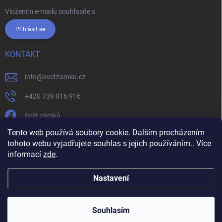
Vložením e-mailu souhlasíte s
podmínkami ochrany osobních údajů
Přihlásit se
KONTAKT
info
@
svetzamku.cz
+420 739 016 916
Svět zámků
Tento web používá soubory cookie. Dalším procházením
tohoto webu vyjadřujete souhlas s jejich používáním.. Více
svetzamku.cz
Obchodní podmínky
Facebook
Instagram
informací
zde
.
Jak nakupovat
Podmínky ochrany osobních údajů
Nastavení
Copyright 2026
Svět zámků
. Všechna práva vyhrazena.
Souhlasím
Vytvořil Shoptet