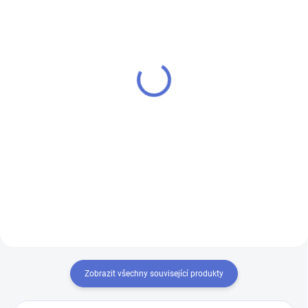
SU - sjednocení vložky
klíč MTL300 Mul-T-Lock
MTL
200 Kč
280 Kč
Do košíku
Do košíku
Výroba klíče Mul-T-Lock MTL300
Chcete-li mít pouze jeden klíč,
kterým odemknete více zámků,
musíte tyto zámky sjednotit
na stejný uzávěr klíče. Přestavba
vložek na stejný klíč 1+X
Zobrazit všechny související produkty