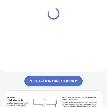
MTL
200 Kč
280 Kč
Do košíku
Do košíku
Výroba klíče Mul-T-Lock MTL300
Chcete-li mít pouze jeden klíč,
kterým odemknete více zámků,
musíte tyto zámky sjednotit
na stejný uzávěr klíče. Přestavba
vložek na stejný klíč 1+X
Zobrazit všechny související produkty