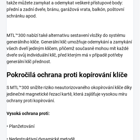
takže můžete zamykat a odemykat veškeré přístupové body:
přední a zadní dveře, bránu, garážová vrata, balkón, poštovní
schránku apod.
MTL™300 nabízí také alternativu sestavení vložky do systému
generálního klíče. Generální klíč umožňuje odemykání a zamykání
všech dveří jediným klíčem, přičemž současně mohou mít každé
dveře svůj individuální klíč, před kterým má v případě potřeby
generální klíč přednost.
Pokročilá ochrana proti kopírování klíče
S MTL™300 snížíte riziko neautorizovaného okopírování klíče díky
jedinečné magnetické řezací kartě, která zajišťuje vysokou míru
ochrany proti kopírování.
Vysoká ochrana proti:
• Planžetování
• Nedestruktivní dynamické metodě