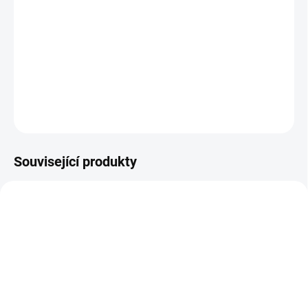
(cylindrickou vložku)
Jak určit na které straně cylindrické vložky je
knoflík ?
DETAILNÍ INFORMACE
ZEPTAT SE
Související produkty
AKCE
SU - sjednocení vložky
klíč MTL300 Mul-T-Lock