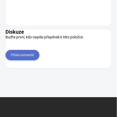
Diskuze
Buďte první, kdo napíše příspěvek k této položce.
Přidat komentář
Z
á
p