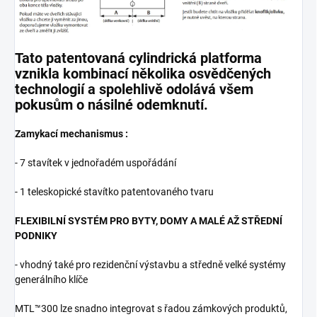
Tato patentovaná cylindrická platforma
vznikla kombinací několika osvědčených
technologií a spolehlivě odolává všem
pokusům o násilné odemknutí.
Zamykací mechanismus :
- 7 stavítek v jednořadém uspořádání
- 1 teleskopické stavítko patentovaného tvaru
FLEXIBILNÍ SYSTÉM PRO BYTY, DOMY A MALÉ AŽ STŘEDNÍ
PODNIKY
- vhodný také pro rezidenční výstavbu a středně velké systémy
generálního klíče
MTL™300 lze snadno integrovat s řadou zámkových produktů,