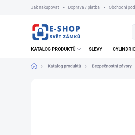
Přejít
Jak nakupovat
Doprava / platba
Obchodní po
na
obsah
KATALOG PRODUKTŮ
SLEVY
CYLINDRI
Domů
Katalog produktů
Bezpečnostní závory
ZNAČKA:
TOKOZ