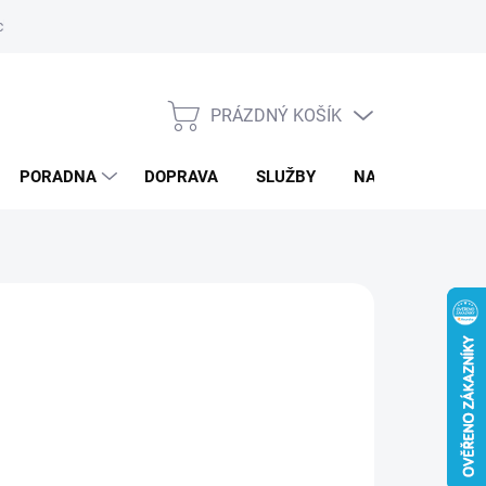
ký servis
PRÁZDNÝ KOŠÍK
NÁKUPNÍ
KOŠÍK
PORADNA
DOPRAVA
SLUŽBY
NAPIŠTE NÁM