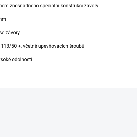
em znesnadněno speciální konstrukcí závory
4mm
se závory
113/50 +, včetně upevňovacích šroubů
ysoké odolnosti