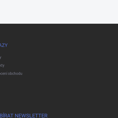
AZY
y
kty
cení obchodu
BÍRAT NEWSLETTER