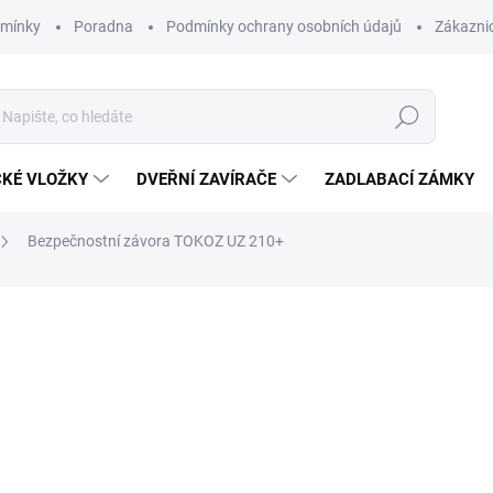
dmínky
Poradna
Podmínky ochrany osobních údajů
Zákaznic
Hledat
CKÉ VLOŽKY
DVEŘNÍ ZAVÍRAČE
ZADLABACÍ ZÁMKY
Bezpečnostní závora TOKOZ UZ 210+
760 Kč
/ ks
628,10 Kč bez DPH
Měrná
760 Kč / 1 ks
cena:
SKLADEM
MOŽNOSTI DORUČENÍ