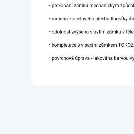
• překonání zámku mechanickým způsob
• ramena z ocelového plechu tloušťky 
• odolnost zvýšena skrytím zámku v těle
• kompletace s visacím zámkem TOKOZ 
• povrchová úprava - lakována barvou v