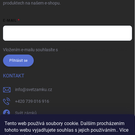
produktech na našem e-shopu.
E-MAIL
Vložením e-mailu souhlasíte s
podmínkami ochrany osobních údajů
Přihlásit se
KONTAKT
info
@
svetzamku.cz
+420 739 016 916
Svět zámků
Tento web používá soubory cookie. Dalším procházením
tohoto webu vyjadřujete souhlas s jejich používáním.. Více