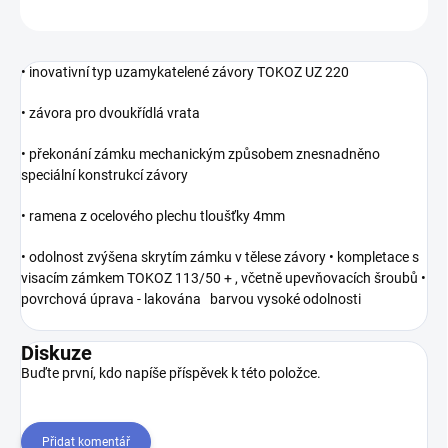
ZEPTAT SE
• inovativní typ uzamykatelené závory TOKOZ UZ 220
• závora pro dvoukřídlá vrata
• překonání zámku mechanickým způsobem znesnadněno
speciální konstrukcí závory
• ramena z ocelového plechu tloušťky 4mm
• odolnost zvýšena skrytím zámku v tělese závory • kompletace s
visacím zámkem TOKOZ 113/50 + , včetně upevňovacích šroubů •
povrchová úprava - lakována barvou vysoké odolnosti
Diskuze
Buďte první, kdo napíše příspěvek k této položce.
Přidat komentář