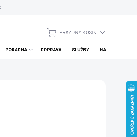
ký servis
PRÁZDNÝ KOŠÍK
NÁKUPNÍ
KOŠÍK
PORADNA
DOPRAVA
SLUŽBY
NAPIŠTE NÁM