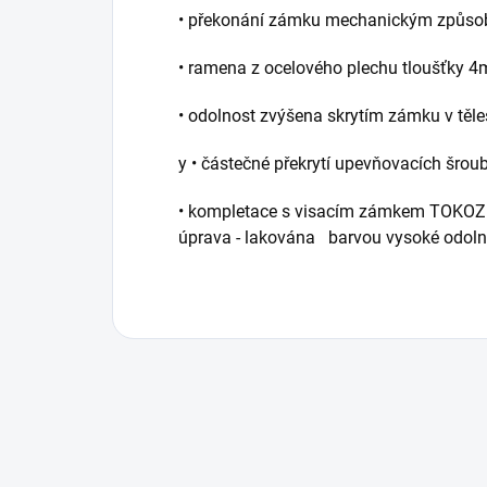
• překonání zámku mechanickým způsob
• ramena z ocelového plechu tloušťky 
• odolnost zvýšena skrytím zámku v těle
y • částečné překrytí upevňovacích šroub
• kompletace s visacím zámkem TOKOZ 11
úprava - lakována barvou vysoké odoln