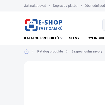
Přejít
Jak nakupovat
Doprava / platba
Obchodní po
na
obsah
KATALOG PRODUKTŮ
SLEVY
CYLINDRI
Domů
Katalog produktů
Bezpečnostní závory
ZNAČKA:
TOKOZ