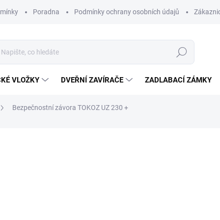
dmínky
Poradna
Podmínky ochrany osobních údajů
Zákaznic
Hledat
CKÉ VLOŽKY
DVEŘNÍ ZAVÍRAČE
ZADLABACÍ ZÁMKY
Bezpečnostní závora TOKOZ UZ 230 +
920 Kč
/ ks
760,33 Kč bez DPH
Měrná
920 Kč / 1 ks
cena:
SKLADEM
MOŽNOSTI DORUČENÍ