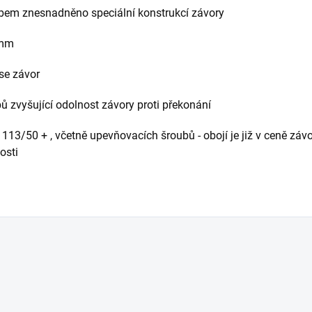
em znesnadněno speciální konstrukcí závory
4mm
se závor
ů zvyšující odolnost závory proti překonání
3/50 + , včetně upevňovacích šroubů - obojí je již v ceně záv
osti