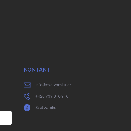
KONTAKT
info
@
svetzamku.cz
+420 739 016 916
Svět zámků