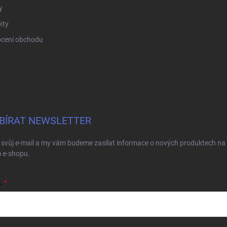
y
kty
cení obchodu
BÍRAT NEWSLETTER
 svůj e-mail a my vám budeme zasílat informace o nových produktech na
 e-shopu.
L