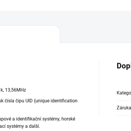
Dop
k, 13,56MHz
Katego
isk čísla čipu UID (unique identification
Záruk
upové a identifikační systémy, horské
ací systémy a další.