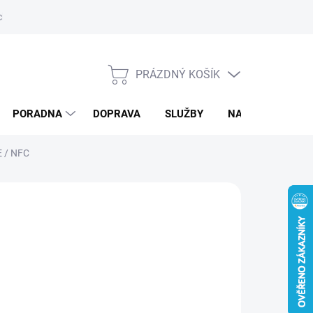
ký servis
PRÁZDNÝ KOŠÍK
NÁKUPNÍ
KOŠÍK
PORADNA
DOPRAVA
SLUŽBY
NAPIŠTE NÁM
E / NFC
Přidat do košíku