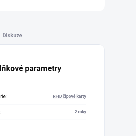
ZEPTAT SE
Diskuze
lňkové parametry
rie
:
RFID čipové karty
a
:
2 roky