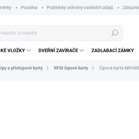
dmínky
Poradna
Podmínky ochrany osobních údajů
Zákaznic
Hledat
CKÉ VLOŽKY
DVEŘNÍ ZAVÍRAČE
ZADLABACÍ ZÁMKY
ipy a přístupové karty
RFID čipové karty
Čipová karta MIFAR
70 Kč
/ ks
57,85 Kč bez DPH
Měrná
DODÁNÍ DO 5 DNŮ
cena:
MOŽNOSTI DORUČENÍ
−
+