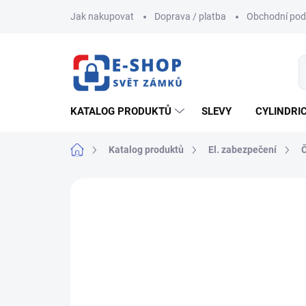
Přejít
Jak nakupovat
Doprava / platba
Obchodní po
na
obsah
KATALOG PRODUKTŮ
SLEVY
CYLINDRI
Domů
Katalog produktů
El. zabezpečení
Č