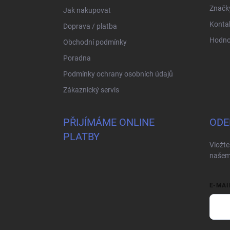
í
Značk
Jak nakupovat
Konta
Doprava / platba
Hodno
Obchodní podmínky
Poradna
Podmínky ochrany osobních údajů
Zákaznický servis
PŘIJÍMÁME ONLINE
ODE
PLATBY
Vložte
našem
E-MAI