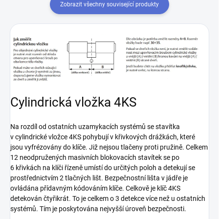
Zobrazit všechny související produkty
Cylindrická vložka 4KS
Na rozdíl od ostatních uzamykacích systémů se stavítka
v cylindrické vložce 4KS pohybují v křivkových drážkách, které
jsou vyfrézovány do klíče. Již nejsou tlačeny proti pružině. Celkem
12 neodpružených masivních blokovacích stavítek se po
6 křivkách na klíči řízeně umístí do určitých poloh a detekují se
prostřednictvím 2 tlačných lišt. Bezpečnostní lišta v jádře je
ovládána přídavným kódováním klíče. Celkově je klíč 4KS
detekován čtyřikrát. To je celkem o 3 detekce více než u ostatních
systémů. Tím je poskytována nejvyšší úroveň bezpečnosti.