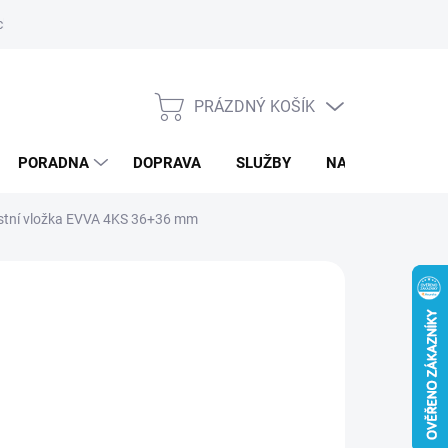
ký servis
PRÁZDNÝ KOŠÍK
NÁKUPNÍ
KOŠÍK
PORADNA
DOPRAVA
SLUŽBY
NAPIŠTE NÁM
ostní vložka EVVA 4KS 36+36 mm
d
6 634 Kč
/ ks