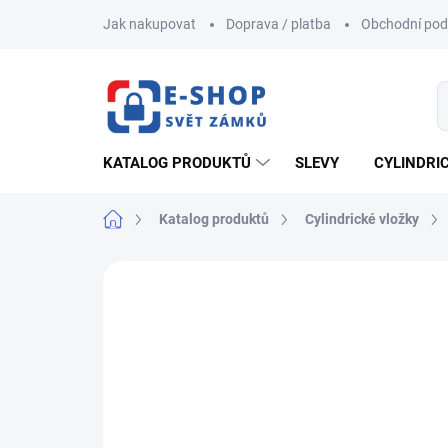
Přejít
Jak nakupovat
Doprava / platba
Obchodní po
na
obsah
KATALOG PRODUKTŮ
SLEVY
CYLINDRI
Domů
Katalog produktů
Cylindrické vložky
ZNAČKA:
EVVA
AKCE
NOVINKA