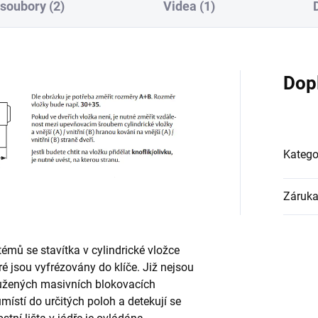
 soubory (2)
Videa (1)
Dop
Katego
Záruk
émů se stavítka v cylindrické vložce
é jsou vyfrézovány do klíče. Již nejsou
ružených masivních blokovacích
umístí do určitých poloh a detekují se