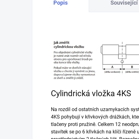
Popis
Související
Cylindrická vložka 4KS
Na rozdíl od ostatních uzamykacích syst
4KS pohybují v křivkových drážkách, kter
tlačeny proti pružině. Celkem 12 neodp
stavítek se po 6 křivkách na klíči řízeně 