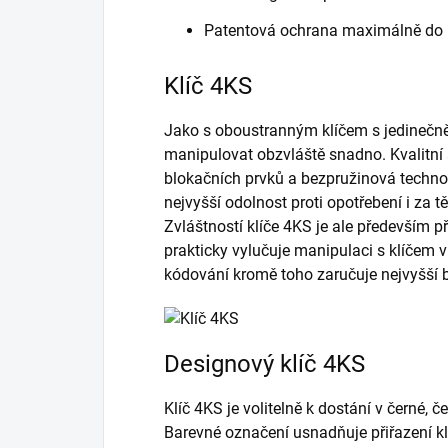
Patentová ochrana maximálně do 
Klíč 4KS
Jako s oboustranným klíčem s jedinečně
manipulovat obzvláště snadno. Kvalitní
blokačních prvků a bezpružinová technol
nejvyšší odolnost proti opotřebení i za 
Zvláštností klíče 4KS je ale především př
prakticky vylučuje manipulaci s klíčem
kódování kromě toho zaručuje nejvyšší 
Designový klíč 4KS
Klíč 4KS je volitelně k dostání v černé, č
Barevné označení usnadňuje přiřazení kl