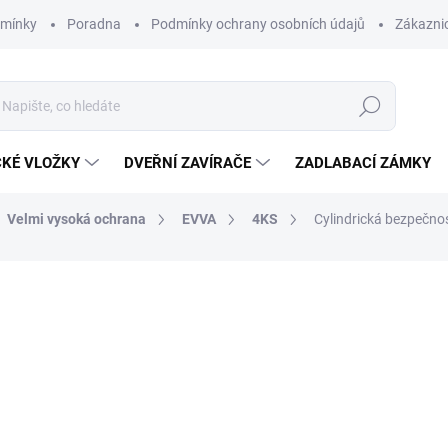
dmínky
Poradna
Podmínky ochrany osobních údajů
Zákaznic
Hledat
CKÉ VLOŽKY
DVEŘNÍ ZAVÍRAČE
ZADLABACÍ ZÁMKY
Velmi vysoká ochrana
EVVA
4KS
Cylindrická bezpečn
od 8 096 Kč
o
od
5 482,64 Kč
bez DPH
ZDARMA
Měrná
ZVOLTE VARIANTU
cena: