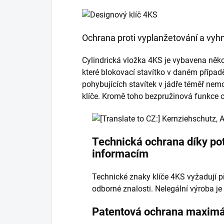
Ochrana proti vyplanžetování a vyh
Cylindrická vložka 4KS je vybavena několi
které blokovací stavítko v daném případě
pohybujících stavítek v jádře téměř nemo
klíče. Kromě toho bezpružinová funkce
Technická ochrana díky p
informacím
Technické znaky klíče 4KS vyžadují př
odborné znalosti. Nelegální výroba j
Patentová ochrana maximá