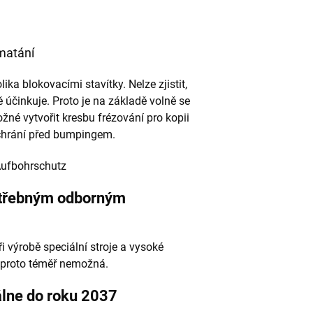
matání
ka blokovacími stavítky. Nelze zjistit,
 účinkuje. Proto je na základě volně se
žné vytvořit kresbu frézování pro kopii
 chrání před bumpingem.
otřebným odborným
i výrobě speciální stroje a vysoké
e proto téměř nemožná.
lne do roku 2037