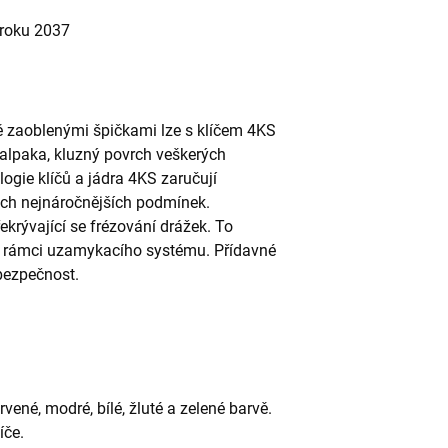
roku 2037
 zaoblenými špičkami lze s klíčem 4KS
 alpaka, kluzný povrch veškerých
ogie klíčů a jádra 4KS zaručují
těch nejnáročnějších podmínek.
ekrývající se frézování drážek. To
 v rámci uzamykacího systému. Přídavné
bezpečnost.
ervené, modré, bílé, žluté a zelené barvě.
íče.