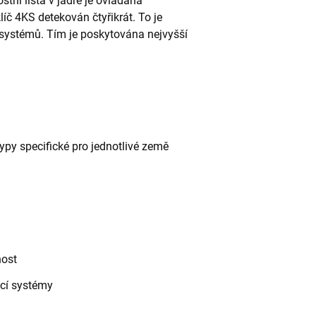
stní lišta v jádře je ovládána
íč 4KS detekován čtyřikrát. To je
 systémů. Tím je poskytována nejvyšší
ypy specifické pro jednotlivé země
nost
ací systémy