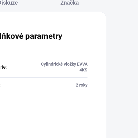
Diskuze
Značka
lňkové parametry
Cylindrické vložky EVVA
rie
:
4KS
a
:
2 roky