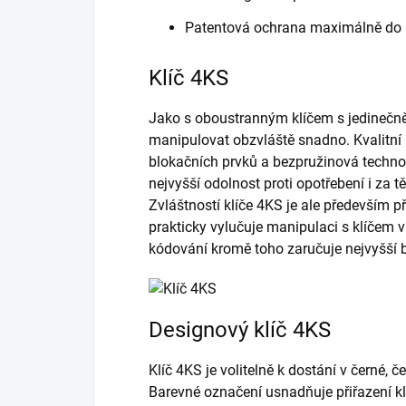
Patentová ochrana maximálně do 
Klíč 4KS
Jako s oboustranným klíčem s jedinečně
manipulovat obzvláště snadno. Kvalitní
blokačních prvků a bezpružinová technol
nejvyšší odolnost proti opotřebení i za 
Zvláštností klíče 4KS je ale především př
prakticky vylučuje manipulaci s klíčem
kódování kromě toho zaručuje nejvyšší 
Designový klíč 4KS
Klíč 4KS je volitelně k dostání v černé, č
Barevné označení usnadňuje přiřazení kl