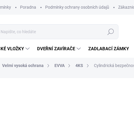
dmínky
Poradna
Podmínky ochrany osobních údajů
Zákaznic
Hledat
CKÉ VLOŽKY
DVEŘNÍ ZAVÍRAČE
ZADLABACÍ ZÁMKY
Velmi vysoká ochrana
EVVA
4KS
Cylindrická bezpečn
od 8 713 Kč
o
od
5 966,12 Kč
bez DPH
ZDARMA
Měrná
ZVOLTE VARIANTU
cena: