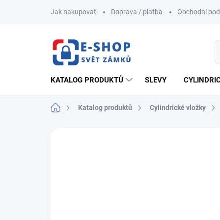
Přejít
Jak nakupovat
Doprava / platba
Obchodní po
na
obsah
KATALOG PRODUKTŮ
SLEVY
CYLINDRI
Domů
Katalog produktů
Cylindrické vložky
ZNAČKA:
EVVA
AKCE
NOVINKA