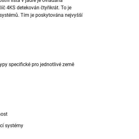
stní lišta v jádře je ovládána
íč 4KS detekován čtyřikrát. To je
 systémů. Tím je poskytována nejvyšší
ypy specifické pro jednotlivé země
nost
ací systémy