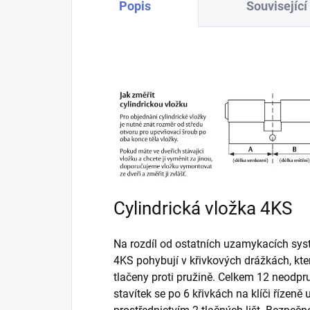
Popis
Související
Cylindrická vložka 4KS
Na rozdíl od ostatních uzamykacích syst
4KS pohybují v křivkových drážkách, kter
tlačeny proti pružině. Celkem 12 neodp
stavítek se po 6 křivkách na klíči řízeně 