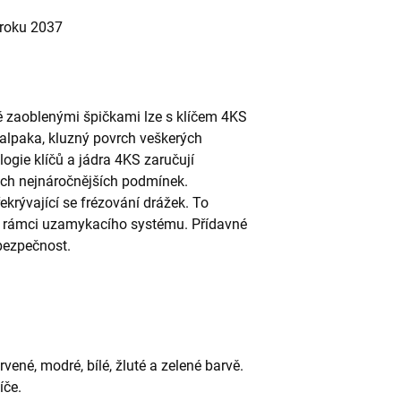
roku 2037
 zaoblenými špičkami lze s klíčem 4KS
 alpaka, kluzný povrch veškerých
ogie klíčů a jádra 4KS zaručují
těch nejnáročnějších podmínek.
ekrývající se frézování drážek. To
 v rámci uzamykacího systému. Přídavné
bezpečnost.
ervené, modré, bílé, žluté a zelené barvě.
íče.