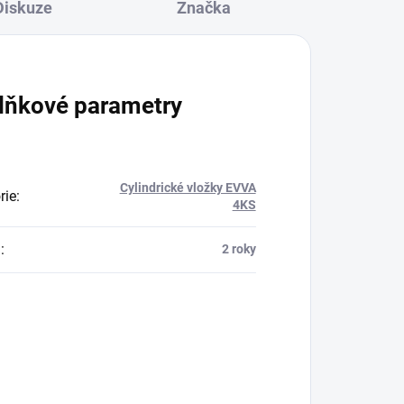
Diskuze
Značka
lňkové parametry
Cylindrické vložky EVVA
rie
:
4KS
a
:
2 roky