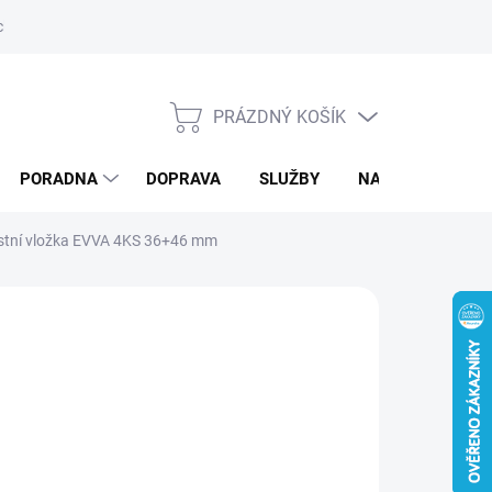
ký servis
PRÁZDNÝ KOŠÍK
NÁKUPNÍ
KOŠÍK
PORADNA
DOPRAVA
SLUŽBY
NAPIŠTE NÁM
ostní vložka EVVA 4KS 36+46 mm
d
7 219 Kč
/ ks