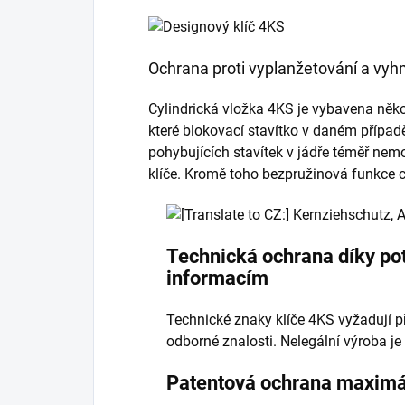
Ochrana proti vyplanžetování a vyh
Cylindrická vložka 4KS je vybavena několi
které blokovací stavítko v daném případě
pohybujících stavítek v jádře téměř nemo
klíče. Kromě toho bezpružinová funkce
Technická ochrana díky p
informacím
Technické znaky klíče 4KS vyžadují př
odborné znalosti. Nelegální výroba j
Patentová ochrana maximá