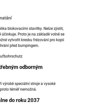
matání
ka blokovacími stavítky. Nelze zjistit,
 účinkuje. Proto je na základě volně se
žné vytvořit kresbu frézování pro kopii
 chrání před bumpingem.
otřebným odborným
i výrobě speciální stroje a vysoké
e proto téměř nemožná.
lne do roku 2037