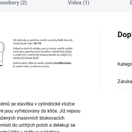
 soubory (2)
Videa (1)
Dop
Katego
Záruk
émů se stavítka v cylindrické vložce
é jsou vyfrézovány do klíče. Již nejsou
ružených masivních blokovacích
umístí do určitých poloh a detekují se