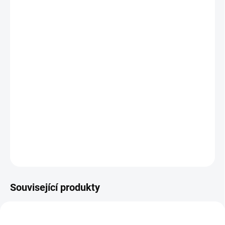
výrobce.
Balení obsahuje standardně 3 klíče a
bezpečnostní kartu.
Jak změřit a vybrat správný zámek do dveří
(cylindrickou vložku)
Jak určit na které straně cylindrické vložky je
knoflík ?
DETAILNÍ INFORMACE
ZEPTAT SE
Související produkty