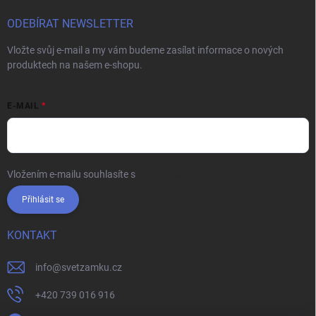
ODEBÍRAT NEWSLETTER
Vložte svůj e-mail a my vám budeme zasílat informace o nových
produktech na našem e-shopu.
E-MAIL
Vložením e-mailu souhlasíte s
podmínkami ochrany osobních údajů
Přihlásit se
KONTAKT
info
@
svetzamku.cz
+420 739 016 916