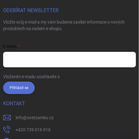
ODEBÍRAT NEWSLETTER
Vložte svůj e-mail a my vám budeme zasílat informace o nových
produktech na našem e-shopu.
E-MAIL
Vložením e-mailu souhlasíte s
podmínkami ochrany osobních údajů
Přihlásit se
KONTAKT
info
@
svetzamku.cz
+420 739 016 916