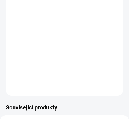
výrobce.
Balení obsahuje standardně 3 klíče a
bezpečnostní kartu.
Jak změřit a vybrat správný zámek do dveří
(cylindrickou vložku)
Jak určit na které straně cylindrické vložky je
knoflík ?
DETAILNÍ INFORMACE
ZEPTAT SE
Související produkty