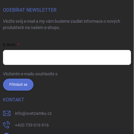
ODEBÍRAT NEWSLETTER
Vložte svůj e-mail a my vám budeme zasílat informace o nových
produktech na našem e-shopu.
E-MAIL
Vložením e-mailu souhlasíte s
podmínkami ochrany osobních údajů
Přihlásit se
KONTAKT
info
@
svetzamku.cz
+420 739 016 916