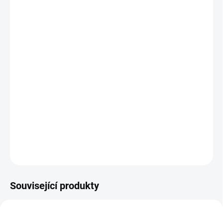
výrobce.
Balení obsahuje standardně 3 klíče a
bezpečnostní kartu.
Jak změřit a vybrat správný zámek do dveří
(cylindrickou vložku)
Jak určit na které straně cylindrické vložky je
knoflík ?
DETAILNÍ INFORMACE
ZEPTAT SE
Související produkty