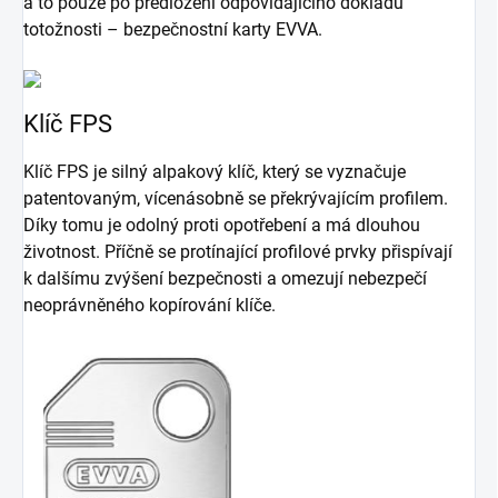
a to pouze po předložení odpovídajícího dokladu
totožnosti – bezpečnostní karty EVVA.
Klíč FPS
Klíč FPS je silný alpakový klíč, který se vyznačuje
patentovaným, vícenásobně se překrývajícím profilem.
Díky tomu je odolný proti opotřebení a má dlouhou
životnost. Příčně se protínající profilové prvky přispívají
k dalšímu zvýšení bezpečnosti a omezují nebezpečí
neoprávněného kopírování klíče.