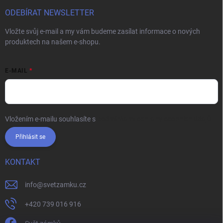
ODEBÍRAT NEWSLETTER
Vložte svůj e-mail a my vám budeme zasílat informace o nových
produktech na našem e-shopu.
E-MAIL
Vložením e-mailu souhlasíte s
podmínkami ochrany osobních údajů
Přihlásit se
KONTAKT
info
@
svetzamku.cz
+420 739 016 916