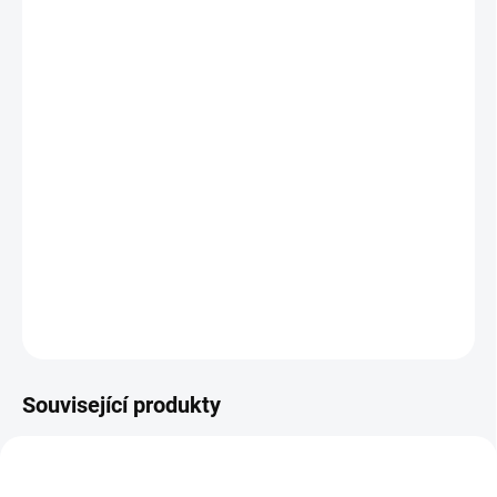
výrobce.
Balení obsahuje standardně 3 klíče a
bezpečnostní kartu.
Jak změřit a vybrat správný zámek do dveří
(cylindrickou vložku)
Jak určit na které straně cylindrické vložky je
knoflík ?
DETAILNÍ INFORMACE
ZEPTAT SE
Související produkty