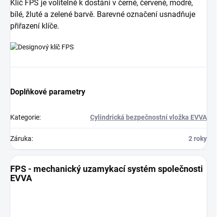
Klíč FPS je volitelně k dostání v černé, červené, modré,
bílé, žluté a zelené barvě. Barevné označení usnadňuje
přiřazení klíče.
Doplňkové parametry
Kategorie
:
Cylindrická bezpečnostní vložka EVVA
Záruka
:
2 roky
FPS - mechanický uzamykací systém společnosti
EVVA