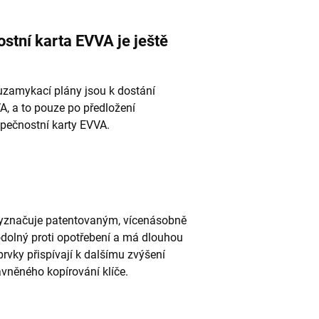
ostní karta EVVA je ještě
i uzamykací plány jsou k dostání
A, a to pouze po předložení
zpečnostní karty EVVA.
e vyznačuje patentovaným, vícenásobně
 odolný proti opotřebení a má dlouhou
 prvky přispívají k dalšímu zvýšení
vněného kopírování klíče.