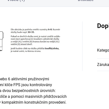
Dop
Katego
Záruk
nebo 6 aktivními pružinovými
ění klíče FPS jsou kontrolovány
 na dvou bezpečnostních úrovních:
líče a pomocí masivních přidržovacích
í v kompaktním konstrukčním provedení.