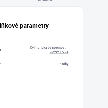
lňkové parametry
Cylindrická bezpečnostní
rie
:
vložka EVVA
a
:
2 roky