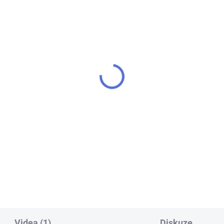
- sjednocení vložky
VA FPS
0 Kč
Do košíku
te-li mít pouze jeden klíč,
rým odemknete více zámků,
te tyto zámky sjednotit
tejný uzávěr klíče. Přestavba
žek na stejný klíč 1+X
Videa (1)
Diskuze