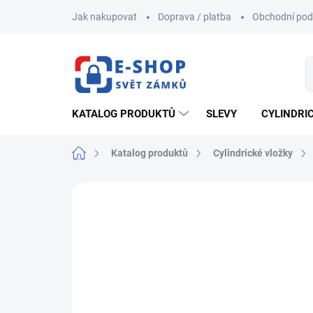
Přejít
Jak nakupovat
Doprava / platba
Obchodní po
na
obsah
KATALOG PRODUKTŮ
SLEVY
CYLINDRI
Domů
Katalog produktů
Cylindrické vložky
ZNAČKA:
EVVA