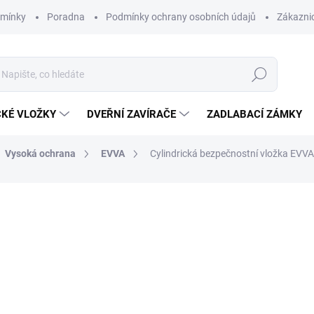
dmínky
Poradna
Podmínky ochrany osobních údajů
Zákaznic
Hledat
CKÉ VLOŽKY
DVEŘNÍ ZAVÍRAČE
ZADLABACÍ ZÁMKY
Vysoká ochrana
EVVA
Cylindrická bezpečnostní vložka EV
od
1 872 Kč
/ ks
od
1 547,11 Kč
bez DPH
Měrná
ZVOLTE VARIANTU
cena:
ROZMĚR