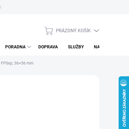
ký servis
PRÁZDNÝ KOŠÍK
NÁKUPNÍ
KOŠÍK
PORADNA
DOPRAVA
SLUŽBY
NAPIŠTE NÁM
VA FPSxp, 36+56 mm