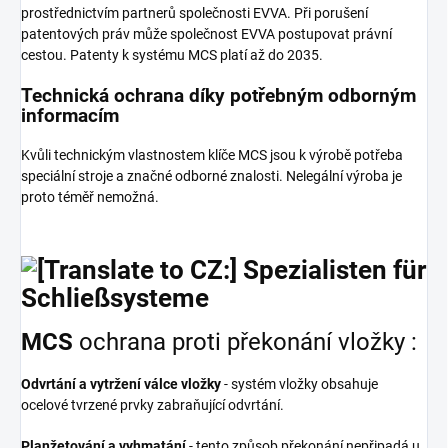
prostřednictvím partnerů společnosti EVVA. Při porušení
patentových práv může společnost EVVA postupovat právní
cestou. Patenty k systému MCS platí až do 2035.
Technická ochrana díky potřebným odborným
informacím
Kvůli technickým vlastnostem klíče MCS jsou k výrobě potřeba
speciální stroje a značné odborné znalosti. Nelegální výroba je
proto téměř nemožná.
MCS
ochrana proti překonání vložky :
Odvrtání a vytržení válce vložky
- systém vložky obsahuje
ocelové tvrzené prvky zabraňující odvrtání.
Planžetování a vyhmatání
- tento způsob překonání nepřipadá u