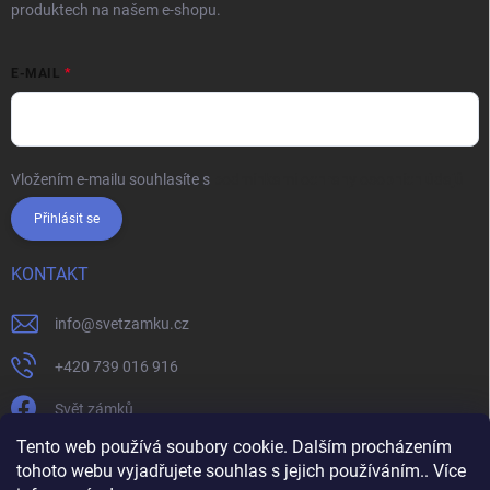
produktech na našem e-shopu.
E-MAIL
Vložením e-mailu souhlasíte s
podmínkami ochrany osobních údajů
Přihlásit se
KONTAKT
info
@
svetzamku.cz
+420 739 016 916
Svět zámků
Tento web používá soubory cookie. Dalším procházením
tohoto webu vyjadřujete souhlas s jejich používáním.. Více