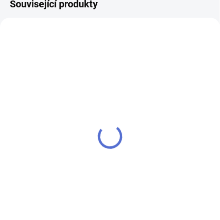
Související produkty
klíč EVVA MCS
SU - sjednocení vložky
EVVA MCS
1 558 Kč
518 Kč
Do košíku
Do košíku
Klíč MCS kombinuje hned dvě
technologie pro trojí bezpečnost:
Chcete-li mít pouze jeden klíč,
jedno magnetické a dvě
kterým odemknete více zámků,
mechanická kódování. - k
musíte tyto zámky sjednotit
cylindrické vložce vám přiděláme
na stejný uzávěr klíče. Kolikrát
další klíče navíc
vložka / tolikrát sjednocení