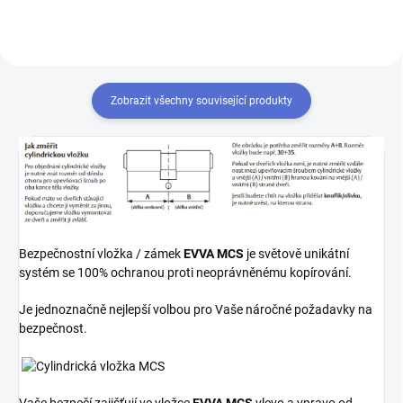
Zobrazit všechny související produkty
Bezpečnostní vložka / zámek
EVVA MCS
je světově unikátní
systém se 100% ochranou proti neoprávněnému kopírování.
Je jednoznačně nejlepší volbou pro Vaše náročné požadavky na
bezpečnost.
Vaše bezpečí zajišťují ve vložce
EVVA MCS
vlevo a vpravo od