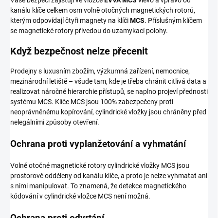
kanálu klíče celkem osm volně otočných magnetických rotorů,
kterým odpovídají čtyři magnety na klíči
MCS
. Příslušným klíčem
se magnetické rotory přivedou do uzamykací polohy.
Když bezpečnost nelze přecenit
Prodejny s luxusním zbožím, výzkumná zařízení, nemocnice,
mezinárodní letiště – všude tam, kde je třeba chránit citlivá data a
realizovat náročné hierarchie přístupů, se naplno projeví přednosti
systému MCS. Klíče MCS jsou 100% zabezpečeny proti
neoprávněnému kopírování, cylindrické vložky jsou chráněny před
nelegálními způsoby otevření.
Ochrana proti vyplanžetování a vyhmatání
Volně otočné magnetické rotory cylindrické vložky MCS jsou
prostorově odděleny od kanálu klíče, a proto je nelze vyhmatat ani
s nimi manipulovat. To znamená, že detekce magnetického
kódování v cylindrické vložce MCS není možná.
Ochrana proti odvrtání