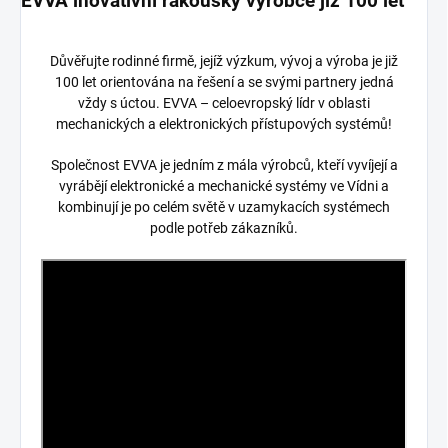
EVVA inovativní rakouský výrobce již 100 let
Důvěřujte rodinné firmě, jejíž výzkum, vývoj a výroba je již
100 let orientována na řešení a se svými partnery jedná
vždy s úctou. EVVA – celoevropský lídr v oblasti
mechanických a elektronických přístupových systémů!
Společnost EVVA je jedním z mála výrobců, kteří vyvíjejí a
vyrábějí elektronické a mechanické systémy ve Vídni a
kombinují je po celém světě v uzamykacích systémech
podle potřeb zákazníků.