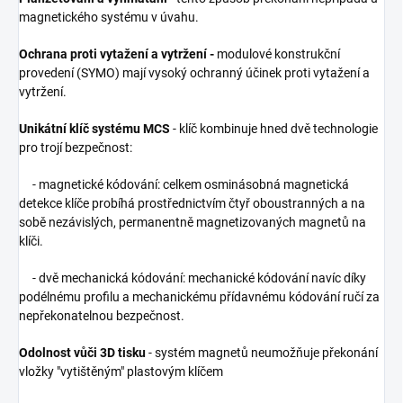
magnetického systému v úvahu.
Ochrana proti vytažení a vytržení -
modulové konstrukční
provedení (SYMO) mají vysoký ochranný účinek proti vytažení a
vytržení.
Unikátní klíč systému MCS
- klíč kombinuje hned dvě technologie
pro trojí bezpečnost:
- magnetické kódování: celkem osminásobná magnetická
detekce klíče probíhá prostřednictvím čtyř oboustranných a na
sobě nezávislých, permanentně magnetizovaných magnetů na
klíči.
- dvě mechanická kódování: mechanické kódování navíc díky
podélnému profilu a mechanickému přídavnému kódování ručí za
nepřekonatelnou bezpečnost.
Odolnost vůči 3D tisku
- systém magnetů neumožňuje překonání
vložky "vytištěným" plastovým klíčem