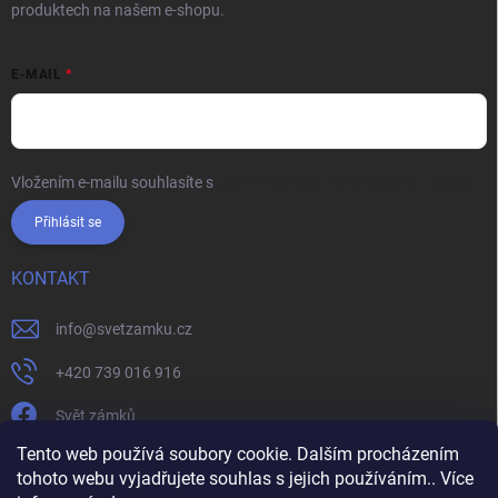
produktech na našem e-shopu.
E-MAIL
Vložením e-mailu souhlasíte s
podmínkami ochrany osobních údajů
Přihlásit se
KONTAKT
info
@
svetzamku.cz
+420 739 016 916
Svět zámků
Tento web používá soubory cookie. Dalším procházením
tohoto webu vyjadřujete souhlas s jejich používáním.. Více