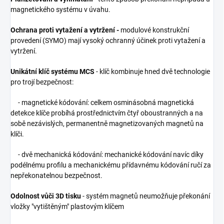
magnetického systému v úvahu.
Ochrana proti vytažení a vytržení -
modulové konstrukční
provedení (SYMO) mají vysoký ochranný účinek proti vytažení a
vytržení.
Unikátní klíč systému MCS
- klíč kombinuje hned dvě technologie
pro trojí bezpečnost:
- magnetické kódování: celkem osminásobná magnetická
detekce klíče probíhá prostřednictvím čtyř oboustranných a na
sobě nezávislých, permanentně magnetizovaných magnetů na
klíči.
- dvě mechanická kódování: mechanické kódování navíc díky
podélnému profilu a mechanickému přídavnému kódování ručí za
nepřekonatelnou bezpečnost.
Odolnost vůči 3D tisku
- systém magnetů neumožňuje překonání
vložky "vytištěným" plastovým klíčem