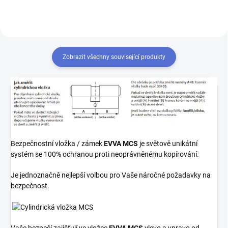
Zobrazit všechny související produkty
Bezpečnostní vložka / zámek
EVVA MCS
je světově unikátní
systém se 100% ochranou proti neoprávněnému kopírování.
Je jednoznačně nejlepší volbou pro Vaše náročné požadavky na
bezpečnost.
Vaše bezpečí zajišťují ve vložce
EVVA MCS
vlevo a vpravo od