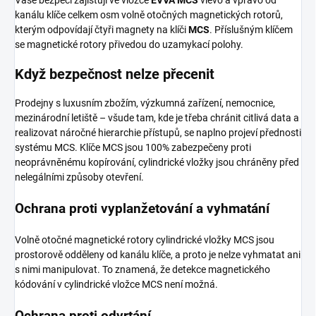
kanálu klíče celkem osm volně otočných magnetických rotorů,
kterým odpovídají čtyři magnety na klíči
MCS
. Příslušným klíčem
se magnetické rotory přivedou do uzamykací polohy.
Když bezpečnost nelze přecenit
Prodejny s luxusním zbožím, výzkumná zařízení, nemocnice,
mezinárodní letiště – všude tam, kde je třeba chránit citlivá data a
realizovat náročné hierarchie přístupů, se naplno projeví přednosti
systému MCS. Klíče MCS jsou 100% zabezpečeny proti
neoprávněnému kopírování, cylindrické vložky jsou chráněny před
nelegálními způsoby otevření.
Ochrana proti vyplanžetování a vyhmatání
Volně otočné magnetické rotory cylindrické vložky MCS jsou
prostorově odděleny od kanálu klíče, a proto je nelze vyhmatat ani
s nimi manipulovat. To znamená, že detekce magnetického
kódování v cylindrické vložce MCS není možná.
Ochrana proti odvrtání