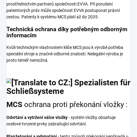
prostřednictvím partnerů společnosti EVVA. Při porušení
patentových práv může společnost EVVA postupovat právní
cestou. Patenty k systému MCS platí až do 2035.
Technická ochrana díky potřebným odborným
informacím
Kvůli technickým vlastnostem klíče MCS jsou k výrobě potřeba
speciální stroje a značné odborné znalosti. Nelegální výroba je
proto téměř nemožná.
MCS
ochrana proti překonání vložky :
Odvrtání a vytržení válce vložky
- systém vložky obsahuje
ocelové tvrzené prvky zabraňující odvrtání.
Planžetování a vyhmatání
- tento způsob překonání nepřipadá u