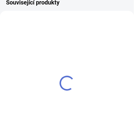
Související produkty
klíč EVVA MCS
SU - sjednocení vložky
EVVA MCS
1 558 Kč
518 Kč
Do košíku
Do košíku
Klíč MCS kombinuje hned dvě
technologie pro trojí bezpečnost:
Chcete-li mít pouze jeden klíč,
jedno magnetické a dvě
kterým odemknete více zámků,
mechanická kódování. - k
musíte tyto zámky sjednotit
cylindrické vložce vám přiděláme
na stejný uzávěr klíče. Kolikrát
další klíče navíc
vložka / tolikrát sjednocení