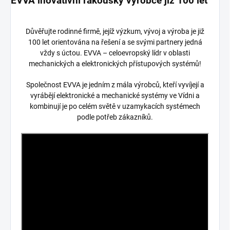
EVVA inovativní rakouský výrobce již 100 let
Důvěřujte rodinné firmě, jejíž výzkum, vývoj a výroba je již
100 let orientována na řešení a se svými partnery jedná
vždy s úctou. EVVA – celoevropský lídr v oblasti
mechanických a elektronických přístupových systémů!
Společnost EVVA je jedním z mála výrobců, kteří vyvíjejí a
vyrábějí elektronické a mechanické systémy ve Vídni a
kombinují je po celém světě v uzamykacích systémech
podle potřeb zákazníků.