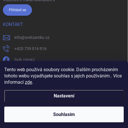
Přihlásit se
KONTAKT
info
@
svetzamku.cz
+420 739 016 916
Svět zámků
Tento web používá soubory cookie. Dalším procházením
tohoto webu vyjadřujete souhlas s jejich používáním.. Více
svetzamku.cz
Obchodní podmínky
Facebook
Instagram
informací
zde
.
Jak nakupovat
Podmínky ochrany osobních údajů
Nastavení
Copyright 2026
Svět zámků
. Všechna práva vyhrazena.
Souhlasím
Vytvořil Shoptet