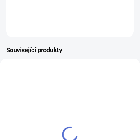
DETAILNÍ INFORMACE
ZEPTAT SE
Související produkty
AKCE
SU - sjednocení vložky
klíč MTL400 Mul-T-Lock
MTL
224 Kč
280 Kč
Do košíku