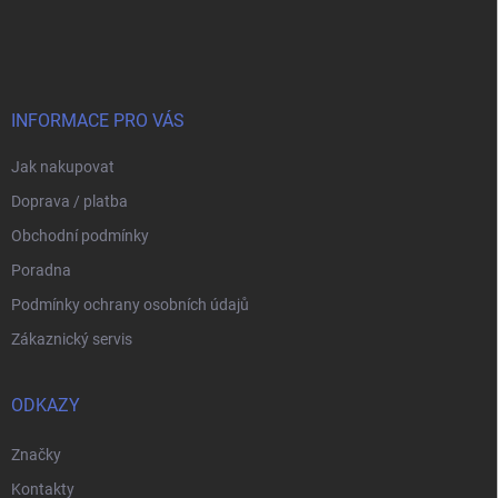
á
p
a
t
í
INFORMACE PRO VÁS
Jak nakupovat
Doprava / platba
Obchodní podmínky
Poradna
Podmínky ochrany osobních údajů
Zákaznický servis
ODKAZY
Značky
Kontakty