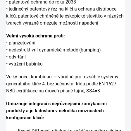
• patentová ochrana do roku 2033
• jedinečný patentový řez na klíči a ochrana distribuce
klíčů, patentově chráněné
teleskopické stavítko v různých
tvarech výrazně omezuje možnosti napadení
Velmi vysoká ochrana proti:
planžetování
•
• nedestruktivní dynamické metodě (bumping)
• odvrtání
• vytržení bubínku
Velký počet kombinací – vhodné pro rozsáhlé systémy
generálního klíče 4. bezpečnostní třída podle EN 1627
NBÚ certifikace na úroveň přísně tajné, SS4=3
Umožňuje integraci s nejrůznějšími zamykacími
produkty a je k dostání v několika možnostech
konfigurace klíčů:
Keyed Different: přístup ke každým dveřím s jiným