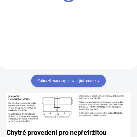
Do košíku
Výroba klíčů z originálních
polotovarů Mul-T-Lock - k
Chcete-li mít pouze jeden klíč,
cylindrické vložce vám přiděláme
kterým odemknete více zámků,
další klíče navíc
musíte tyto zámky sjednotit
na stejný uzávěr klíče. Přestavba
vložek na stejný klíč 1+X
Zobrazit všechny související produkty
Chytré provedení pro nepřetržitou