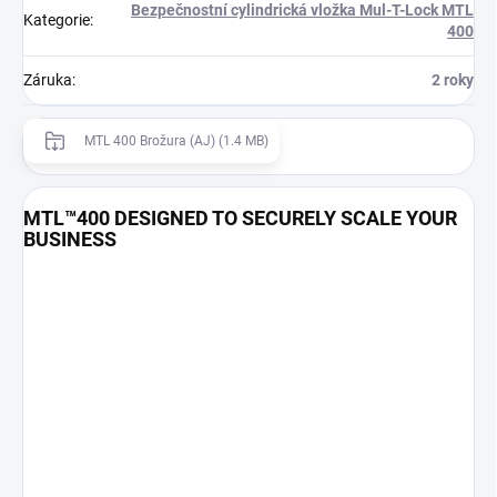
Bezpečnostní cylindrická vložka Mul-T-Lock MTL
Kategorie
:
400
Záruka
:
2 roky
MTL 400 Brožura (AJ) (1.4 MB)
MTL™400 DESIGNED TO SECURELY SCALE YOUR
BUSINESS