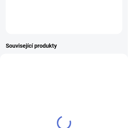
DETAILNÍ INFORMACE
ZEPTAT SE
Související produkty
AKCE
SU - sjednocení vložky
klíč MTL400 Mul-T-Lock
MTL
224 Kč
280 Kč
Do košíku