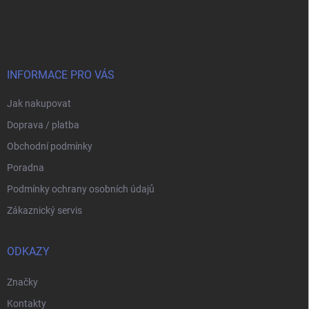
á
p
a
t
í
INFORMACE PRO VÁS
Jak nakupovat
Doprava / platba
Obchodní podmínky
Poradna
Podmínky ochrany osobních údajů
Zákaznický servis
ODKAZY
Značky
Kontakty