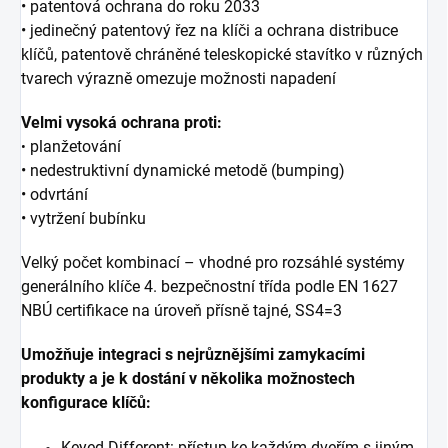
• patentová ochrana do roku 2033
• jedinečný patentový řez na klíči a ochrana distribuce
klíčů, patentově chráněné
teleskopické stavítko v různých
tvarech výrazně omezuje možnosti napadení
Velmi vysoká ochrana proti:
planžetování
•
• nedestruktivní dynamické metodě (bumping)
• odvrtání
• vytržení bubínku
Velký počet kombinací – vhodné pro rozsáhlé systémy
generálního klíče 4. bezpečnostní třída podle EN 1627
NBÚ certifikace na úroveň přísně tajné, SS4=3
Umožňuje integraci s nejrůznějšími zamykacími
produkty a je k dostání v několika možnostech
konfigurace klíčů:
Keyed Different: přístup ke každým dveřím s jiným