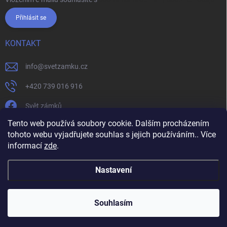
Přihlásit se
KONTAKT
info
@
svetzamku.cz
+420 739 016 916
Svět zámků
Tento web používá soubory cookie. Dalším procházením
tohoto webu vyjadřujete souhlas s jejich používáním.. Více
svetzamku.cz
Obchodní podmínky
Facebook
Instagram
informací
zde
.
Jak nakupovat
Podmínky ochrany osobních údajů
Nastavení
Copyright 2026
Svět zámků
. Všechna práva vyhrazena.
Souhlasím
Vytvořil Shoptet