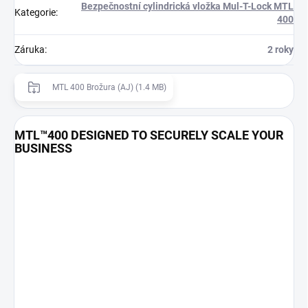
Bezpečnostní cylindrická vložka Mul-T-Lock MTL
Kategorie
:
400
Záruka
:
2 roky
MTL 400 Brožura (AJ) (1.4 MB)
MTL™400 DESIGNED TO SECURELY SCALE YOUR
BUSINESS