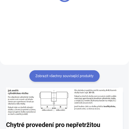
Do košíku
Výroba klíčů z originálních
polotovarů Mul-T-Lock - k
Chcete-li mít pouze jeden klíč,
cylindrické vložce vám přiděláme
kterým odemknete více zámků,
další klíče navíc
musíte tyto zámky sjednotit
na stejný uzávěr klíče. Přestavba
vložek na stejný klíč 1+X
Zobrazit všechny související produkty
Chytré provedení pro nepřetržitou