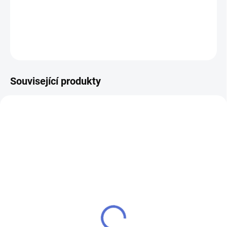
DETAILNÍ INFORMACE
ZEPTAT SE
Související produkty
AKCE
SU - sjednocení vložky
klíč MTL400 Mul-T-Lock
MTL
224 Kč
280 Kč
Do košíku