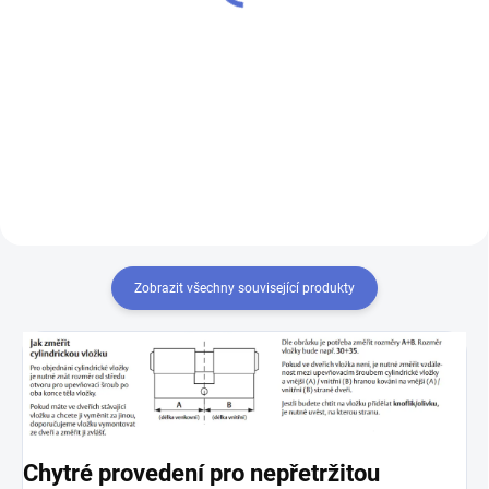
Do košíku
Výroba klíčů z originálních
polotovarů Mul-T-Lock - k
Chcete-li mít pouze jeden klíč,
cylindrické vložce vám přiděláme
kterým odemknete více zámků,
další klíče navíc
musíte tyto zámky sjednotit
na stejný uzávěr klíče. Přestavba
vložek na stejný klíč 1+X
Zobrazit všechny související produkty
Chytré provedení pro nepřetržitou