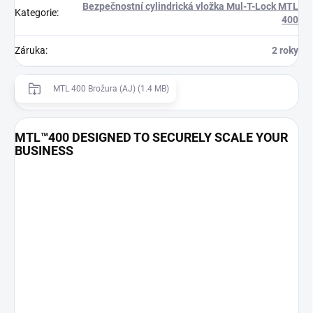
Bezpečnostní cylindrická vložka Mul-T-Lock MTL
Kategorie
:
400
Záruka
:
2 roky
MTL 400 Brožura (AJ) (1.4 MB)
MTL™400 DESIGNED TO SECURELY SCALE YOUR
BUSINESS