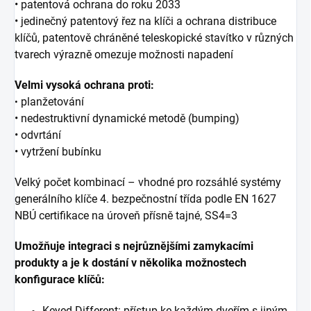
• patentová ochrana do roku 2033
• jedinečný patentový řez na klíči a ochrana distribuce
klíčů, patentově chráněné
teleskopické stavítko v různých
tvarech výrazně omezuje možnosti napadení
Velmi vysoká ochrana proti:
planžetování
•
• nedestruktivní dynamické metodě (bumping)
• odvrtání
• vytržení bubínku
Velký počet kombinací – vhodné pro rozsáhlé systémy
generálního klíče 4. bezpečnostní třída podle EN 1627
NBÚ certifikace na úroveň přísně tajné, SS4=3
Umožňuje integraci s nejrůznějšími zamykacími
produkty a je k dostání v několika možnostech
konfigurace klíčů:
Keyed Different: přístup ke každým dveřím s jiným