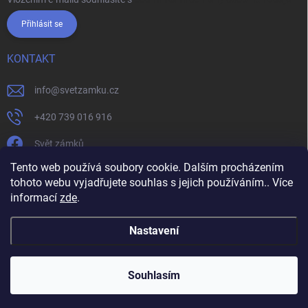
Přihlásit se
KONTAKT
info
@
svetzamku.cz
+420 739 016 916
Svět zámků
Tento web používá soubory cookie. Dalším procházením
tohoto webu vyjadřujete souhlas s jejich používáním.. Více
svetzamku.cz
Obchodní podmínky
Facebook
Instagram
informací
zde
.
Jak nakupovat
Podmínky ochrany osobních údajů
Nastavení
Copyright 2026
Svět zámků
. Všechna práva vyhrazena.
Souhlasím
Vytvořil Shoptet