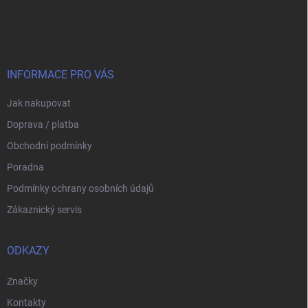
á
p
a
t
í
INFORMACE PRO VÁS
Jak nakupovat
Doprava / platba
Obchodní podmínky
Poradna
Podmínky ochrany osobních údajů
Zákaznický servis
ODKAZY
Značky
Kontakty