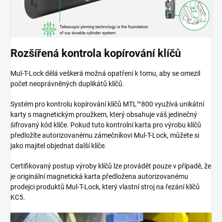
Rozšířená kontrola kopírování klíčů
Mul-T-Lock dělá veškerá možná opatření k tomu, aby se omezil
počet neoprávněných duplikátů klíčů.
Systém pro kontrolu kopírování klíčů MTL™800 využívá unikátní
karty s magnetickým proužkem, který obsahuje váš jedinečný
šifrovaný kód klíče. Pokud tuto kontrolní karta pro výrobu klíčů
předložíte autorizovanému zámečníkovi Mul-T-Lock, můžete si
jako majitel objednat další klíče.
Certifikovaný postup výroby klíčů lze provádět pouze v případě, že
je originální magnetická karta předložena autorizovanému
prodejci produktů Mul-T-Lock, který vlastní stroj na řezání klíčů
KC5.