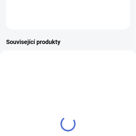
DETAILNÍ INFORMACE
ZEPTAT SE
Související produkty
AKCE
SU - sjednocení vložky
klíč MTL800 Mul-T-Lock
MTL800
504 Kč
484 Kč
Do košíku
Do košíku