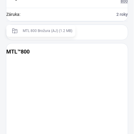
800
Záruka
:
2 roky
MTL 800 Brožura (AJ) (1.2 MB)
MTL™800