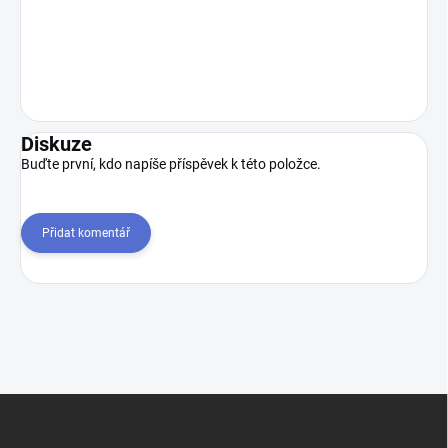
Diskuze
Buďte první, kdo napíše příspěvek k této položce.
Přidat komentář
Z
á