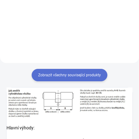
Výroba klíče Mul-T-Lock MTL400
Chcete-li mít pouze jeden klíč,
kterým odemknete více zámků,
musíte tyto zámky sjednotit
na stejný uzávěr klíče. Přestavba
vložek na stejný klíč 1+X
Zobrazit všechny související produkty
Hlavní výhody: