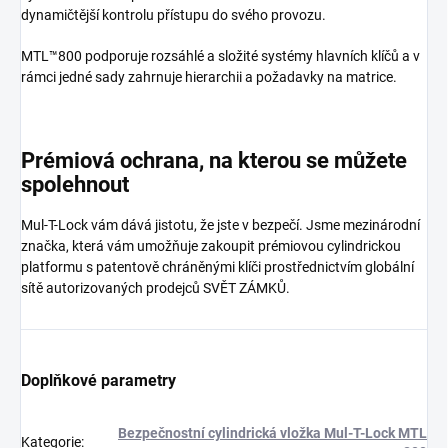
dynamičtější kontrolu přístupu do svého provozu.
MTL™800 podporuje rozsáhlé a složité systémy hlavních klíčů a v
rámci jedné sady zahrnuje hierarchii a požadavky na matrice.
Prémiová ochrana, na kterou se můžete
spolehnout
Mul-T-Lock vám dává jistotu, že jste v bezpečí. Jsme mezinárodní
značka, která vám umožňuje zakoupit prémiovou cylindrickou
platformu s patentově chráněnými klíči prostřednictvím globální
sítě autorizovaných prodejců SVĚT ZÁMKŮ.
Doplňkové parametry
Bezpečnostní cylindrická vložka Mul-T-Lock MTL
Kategorie
: