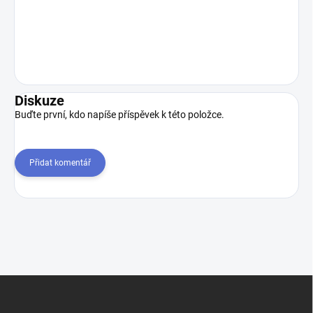
Diskuze
Buďte první, kdo napíše příspěvek k této položce.
Přidat komentář
Z
á