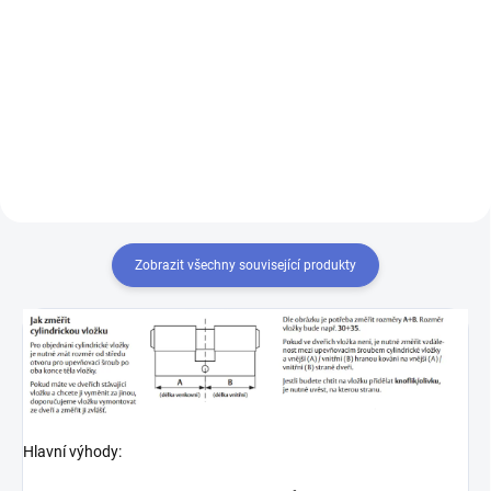
Výroba klíče Mul-T-Lock MTL400
Chcete-li mít pouze jeden klíč,
kterým odemknete více zámků,
musíte tyto zámky sjednotit
na stejný uzávěr klíče. Přestavba
vložek na stejný klíč 1+X
Zobrazit všechny související produkty
Hlavní výhody: