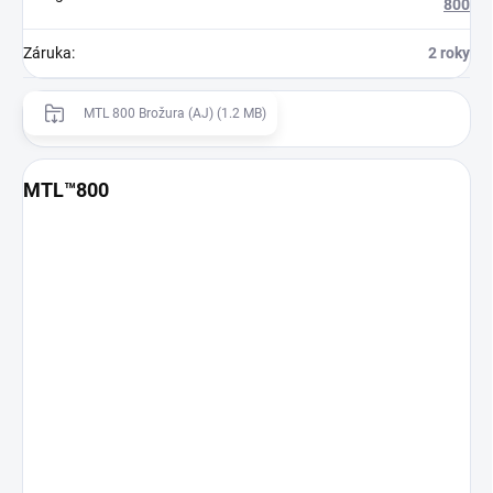
800
Záruka
:
2 roky
MTL 800 Brožura (AJ) (1.2 MB)
MTL™800