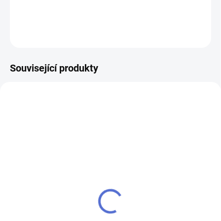
DETAILNÍ INFORMACE
ZEPTAT SE
Související produkty
AKCE
SU - sjednocení vložky
klíč MTL800 Mul-T-Lock
MTL800
504 Kč
484 Kč
Do košíku
Do košíku