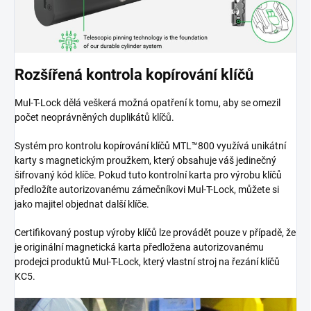
Rozšířená kontrola kopírování klíčů
Mul-T-Lock dělá veškerá možná opatření k tomu, aby se omezil
počet neoprávněných duplikátů klíčů.
Systém pro kontrolu kopírování klíčů MTL™800 využívá unikátní
karty s magnetickým proužkem, který obsahuje váš jedinečný
šifrovaný kód klíče. Pokud tuto kontrolní karta pro výrobu klíčů
předložíte autorizovanému zámečníkovi Mul-T-Lock, můžete si
jako majitel objednat další klíče.
Certifikovaný postup výroby klíčů lze provádět pouze v případě, že
je originální magnetická karta předložena autorizovanému
prodejci produktů Mul-T-Lock, který vlastní stroj na řezání klíčů
KC5.