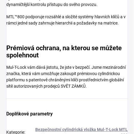
dynamičtější kontrolu přístupu do svého provozu.
MTL™800 podporuje rozsáhlé a složité systémy hlavních klíčů a v
rámci jedné sady zahrnuje hierarchii a požadavky na matrice.
Prémiová ochrana, na kterou se můžete
spolehnout
Mul-T-Lock vám dává jistotu, že jste v bezpečí. Jsme mezinárodní
značka, která vám umožňuje zakoupit prémiovou cylindrickou
platformu s patentově chráněnými klíči prostřednictvím globální
sítě autorizovaných prodejců SVĚT ZÁMKŮ.
Doplňkové parametry
Bezpečnostní cylindrická vložka Mul-T-Lock MTL
Kategorie
: