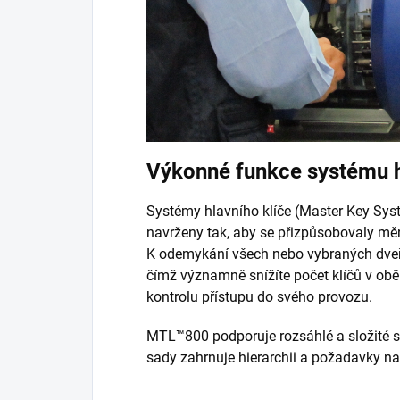
Výkonné funkce systému h
Systémy hlavního klíče (Master Key Sys
navrženy tak, aby se přizpůsobovaly mě
K odemykání všech nebo vybraných dveří 
čímž významně snížíte počet klíčů v obě
kontrolu přístupu do svého provozu.
MTL™800 podporuje rozsáhlé a složité s
sady zahrnuje hierarchii a požadavky na