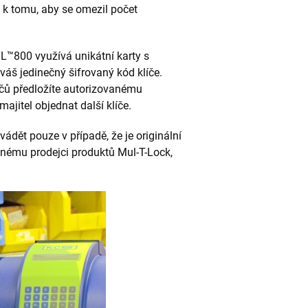
 k tomu, aby se omezil počet
L™800 využívá unikátní karty s
áš jedinečný šifrovaný kód klíče.
líčů předložíte autorizovanému
ajitel objednat další klíče.
vádět pouze v případě, že je originální
nému prodejci produktů Mul-T-Lock,