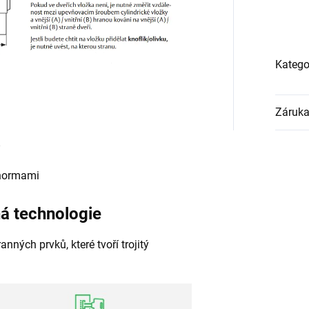
Katego
Záruk
 normami
á technologie
ných prvků, které tvoří trojitý