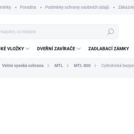
dmínky
Poradna
Podmínky ochrany osobních údajů
Zákaznic
Hledat
CKÉ VLOŽKY
DVEŘNÍ ZAVÍRAČE
ZADLABACÍ ZÁMKY
Velmi vysoká ochrana
MTL
MTL 800
Cylindrická bezp
od
9 613 Kč
/ ks
od
7 944,63 Kč
bez DPH
ZDARMA
Měrná
ZVOLTE VARIANTU
cena:
POVRCHOVÁ ÚPRAVA