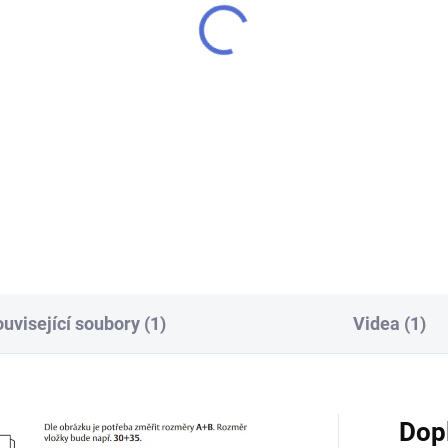
SPRAY
4 Kč
299 Kč
Do košíku
Do košíku
oba klíče Mul-T-Lock MTL400
MTL 200 ml - Mazadlo spray -
zámky, vložky, rozvorové
mechanismy atd.
uvisející soubory (1)
Videa (1)
Dop