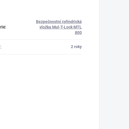
Bezpečnostní cylindrická
rie
:
vložka Mul-T-Lock MTL
800
a
:
2 roky