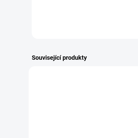
Související produkty
AKCE
SU - sjednocení vložky
kl