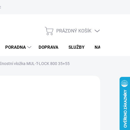
ký servis
PRÁZDNÝ KOŠÍK
NÁKUPNÍ
KOŠÍK
PORADNA
DOPRAVA
SLUŽBY
NAPIŠTE NÁM
ečnostní vložka MUL-T-LOCK 800 35+55