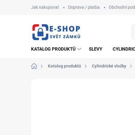
Přejít
Jak nakupovat
Doprava / platba
Obchodní po
na
obsah
KATALOG PRODUKTŮ
SLEVY
CYLINDRI
Domů
Katalog produktů
Cylindrické vložky
ZNAČKA:
MUL-T-LOCK