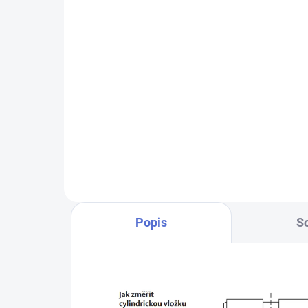
MTL800
50
484 Kč
Do košíku
Výr
Chcete-li mít pouze jeden klíč,
kterým odemknete více zámků,
musíte tyto zámky sjednotit
na stejný uzávěr klíče. Přestavba
vložek na stejný klíč 1+X
Popis
So